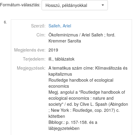
Formátum-választás:
Hosszú, példányokkal
6.
Szerző:
Salleh, Ariel
Cím:
Ökofeminizmus / Ariel Salleh ; ford.
Kremmer Sarolta
Megjelenés éve:
2019
Terjedelem:
ill., táblázatok
Megjegyzések:
A tematikus szám címe: Klímaváltozás és
kapitalizmus
Routledge handbook of ecological
economics
Megj. angolul a "Routledge handbook of
ecological economics : nature and
society" / ed. by Clive L. Spash (Abingdon
; New York : Routledge, cop. 2017) c.
kötetben
Bibliogr.: p. 157-158. és a
lábjegyzetekben