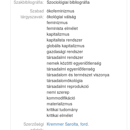
Szakbibliográfia:
Szociológiai bibliográfia
Szabad
ökofeminizmus
tárgyszavak:
ökológiai válság
feminizmus
feminista elmélet
kapitalizmus
kapitalista rendszer
globális kapitalizmus
gazdasági rendszer
társadalmi rendszer
nemek közötti egyenlőtlenség
társadalmi egyenlőtlenség
társadalom és természet viszonya
társadalomökológia
társadalmi reprodukció
nemi szerep
kommodifikáció
materializmus
kritikai tudomány
kritikai elmélet
Szerzőségi
Kremmer Sarolta, ford.
adatok: