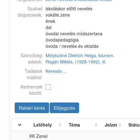
Szabad
iskoláskor előtti nevelés
tárgyszavak:
vokális zene
ének
dal
óvodai nevelés módszertana
óvodapedagógia
óvoda / nevelés és oktatás
Szerzőségi
Mélykutiné Dietrich Helga, közrem.
adatok:
Rogán Miklós, (1928-1992), ill.
Találatok
Keresés ...
máshol:
Kedvencek
között:
Raktári kérés
Előjegyzés
Lelőhely
Téma
Jelzet
Státu
KK Zenei