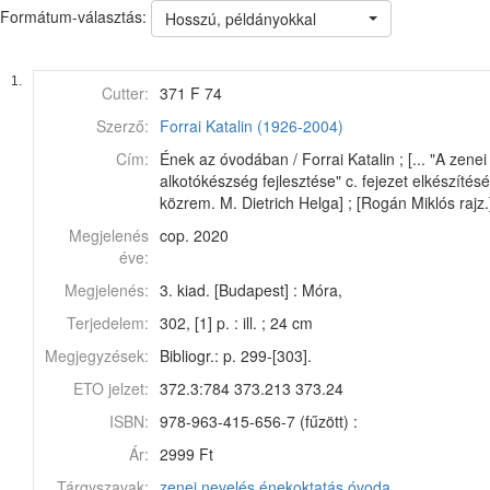
Formátum-választás:
Hosszú, példányokkal
1.
Cutter:
371 F 74
Szerző:
Forrai Katalin (1926-2004)
Cím:
Ének az óvodában / Forrai Katalin ; [... "A zenei
alkotókészség fejlesztése" c. fejezet elkészítés
közrem. M. Dietrich Helga] ; [Rogán Miklós rajz.
Megjelenés
cop. 2020
éve:
Megjelenés:
3. kiad. [Budapest] : Móra,
Terjedelem:
302, [1] p. : ill. ; 24 cm
Megjegyzések:
Bibliogr.: p. 299-[303].
ETO jelzet:
372.3:784 373.213 373.24
ISBN:
978-963-415-656-7 (fűzött) :
Ár:
2999 Ft
Tárgyszavak:
zenei nevelés
énekoktatás
óvoda