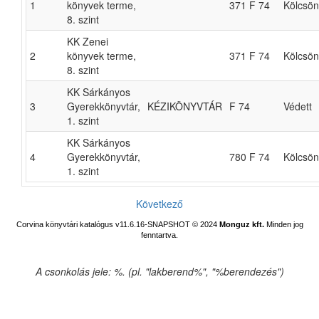
1
könyvek terme,
371 F 74
Kölcsö
8. szint
KK Zenei
2
könyvek terme,
371 F 74
Kölcsö
8. szint
KK Sárkányos
3
Gyerekkönyvtár,
KÉZIKÖNYVTÁR
F 74
Védett
1. szint
KK Sárkányos
4
Gyerekkönyvtár,
780 F 74
Kölcsö
1. szint
Következő
Corvina könyvtári katalógus v11.6.16-SNAPSHOT
© 2024
Monguz kft.
Minden jog
fenntartva.
A csonkolás jele: %. (pl. "lakberend%", "%berendezés")