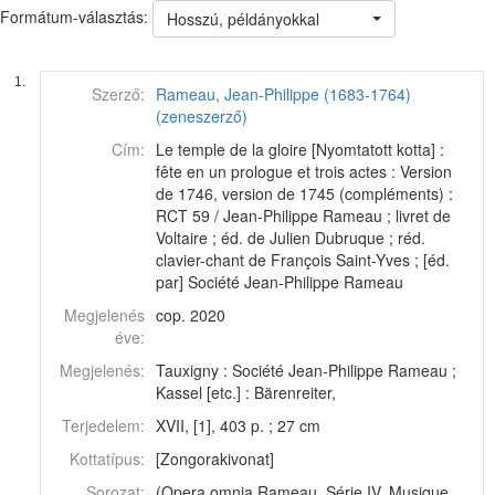
Formátum-választás:
Hosszú, példányokkal
1.
Szerző:
Rameau, Jean-Philippe (1683-1764)
(zeneszerző)
Cím:
Le temple de la gloire [Nyomtatott kotta] :
fête en un prologue et trois actes : Version
de 1746, version de 1745 (compléments) :
RCT 59 / Jean-Philippe Rameau ; livret de
Voltaire ; éd. de Julien Dubruque ; réd.
clavier-chant de François Saint-Yves ; [éd.
par] Société Jean-Philippe Rameau
Megjelenés
cop. 2020
éve:
Megjelenés:
Tauxigny : Société Jean-Philippe Rameau ;
Kassel [etc.] : Bärenreiter,
Terjedelem:
XVII, [1], 403 p. ; 27 cm
Kottatípus:
[Zongorakivonat]
Sorozat:
(Opera omnia Rameau. Série IV, Musique