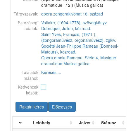
dramatique ; 12.) (Musica gallica)
Tárgyszavak:
opera
zongorakivonat
18. század
Szerzőségi
Voltaire, (1694-1778), szövegkönyv
adatok:
Dubruque, Julien, közread.
Saint-Yves, François, (1971-),
(zongoraművész, orgonaművész), zgkiv.
Société Jean-Philippe Rameau (Bonneuil-
Matours), közread.
Opera omnia Rameau. Série 4, Musique
dramatique
Musica gallica
Találatok
Keresés ...
máshol:
Kedvencek
között:
Raktári kérés
Előjegyzés
Lelőhely
Jelzet
Státusz