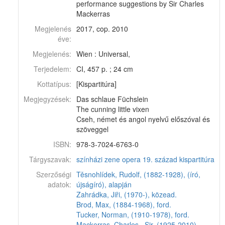
performance suggestions by Sir Charles
Mackerras
Megjelenés
2017, cop. 2010
éve:
Megjelenés:
Wien : Universal,
Terjedelem:
CI, 457 p. ; 24 cm
Kottatípus:
[Kispartitúra]
Megjegyzések:
Das schlaue Füchslein
The cunning little vixen
Cseh, német és angol nyelvű előszóval és
szöveggel
ISBN:
978-3-7024-6763-0
Tárgyszavak:
színházi zene
opera
19. század
kispartitúra
Szerzőségi
Těsnohlídek, Rudolf, (1882-1928), (író,
adatok:
újságíró), alapján
Zahrádka, Jiři, (1970-), közead.
Brod, Max, (1884-1968), ford.
Tucker, Norman, (1910-1978), ford.
Mackerras, Charles,, Sir, (1925-2010),