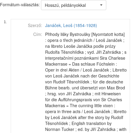
Formátum-választás:
Hosszú, példányokkal
1.
Szerző:
Janáček, Leoš (1854-1928)
Cím:
Přihody lišky Bystroušky [Nyomtatott kotta]
: opera o třech jednáních / Leoš Janáček ;
na libreto Leoše Janáčka podle prózy
Rudolfa Tĕsnohlídka ; vyd. Jiři Zahrádka ; s
interpretačními poznámkami Sira Charlese
Mackerrase = Das schlaue Füchslein :
Oper in drei Akten / Leoš Janáček ; Libretto
von Leoš Janáček nach der Geschichte
von Rudolf Tĕsnohlídek ; für die deutsche
Bühne bearb. und übersetzt von Max Brod
; hrsg. von Jiří Zahrádka ; mit Hinweisen
für die Aufführungspraxis von Sir Charles
Mackerras = The cunning little vixen :
opera in three acts / Leoš Janáček ; libretto
by Leoš Janáček after the story by Rudolf
Tĕsnohlídek ; English translation by
Norman Tucker ; ed. by Jiří Zahrádka ; with