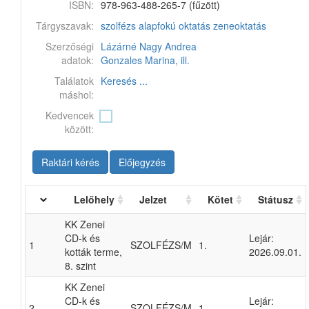
ISBN:
978-963-488-265-7 (fűzött)
Tárgyszavak:
szolfézs
alapfokú oktatás
zeneoktatás
Szerzőségi
Lázárné Nagy Andrea
adatok:
Gonzales Marina, ill.
Találatok
Keresés ...
máshol:
Kedvencek
között:
Raktári kérés
Előjegyzés
Lelőhely
Jelzet
Kötet
Státusz
KK Zenei
CD-k és
Lejár:
1
SZOLFÉZS/M
1.
kották terme,
2026.09.01.
8. szint
KK Zenei
CD-k és
Lejár:
2
SZOLFÉZS/M
1.