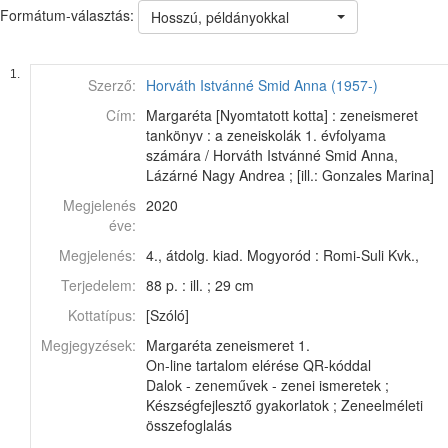
Formátum-választás:
Hosszú, példányokkal
1.
Szerző:
Horváth Istvánné Smid Anna (1957-)
Cím:
Margaréta [Nyomtatott kotta] : zeneismeret
tankönyv : a zeneiskolák 1. évfolyama
számára / Horváth Istvánné Smid Anna,
Lázárné Nagy Andrea ; [ill.: Gonzales Marina]
Megjelenés
2020
éve:
Megjelenés:
4., átdolg. kiad. Mogyoród : Romi-Suli Kvk.,
Terjedelem:
88 p. : ill. ; 29 cm
Kottatípus:
[Szóló]
Megjegyzések:
Margaréta zeneismeret 1.
On-line tartalom elérése QR-kóddal
Dalok - zeneművek - zenei ismeretek ;
Készségfejlesztő gyakorlatok ; Zeneelméleti
összefoglalás