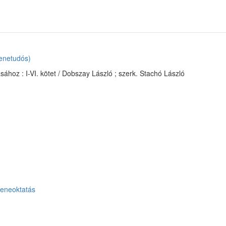
enetudós)
ához : I-VI. kötet / Dobszay László ; szerk. Stachó László
eneoktatás