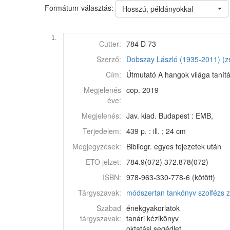
Formátum-választás:
Hosszú, példányokkal
1.
Cutter:
784 D 73
Szerző:
Dobszay László (1935-2011) (z
Cím:
Útmutató A hangok világa tanítás
Megjelenés
cop. 2019
éve:
Megjelenés:
Jav. kiad. Budapest : EMB,
Terjedelem:
439 p. : ill. ; 24 cm
Megjegyzések:
Bibliogr. egyes fejezetek után
ETO jelzet:
784.9(072) 372.878(072)
ISBN:
978-963-330-778-6 (kötött)
Tárgyszavak:
módszertan
tankönyv
szolfézs
z
Szabad
énekgyakorlatok
tárgyszavak:
tanári kézikönyv
oktatási segédlet