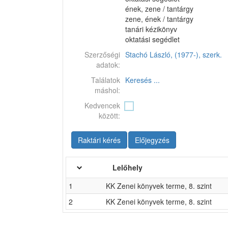
ének, zene / tantárgy
zene, ének / tantárgy
tanári kézikönyv
oktatási segédlet
Szerzőségi
Stachó László, (1977-), szerk.
adatok:
Találatok
Keresés ...
máshol:
Kedvencek
között:
Raktári kérés
Előjegyzés
Lelőhely
1
KK Zenei könyvek terme, 8. szint
2
KK Zenei könyvek terme, 8. szint