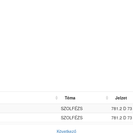
Téma
Jelzet
SZOLFÉZS
781.2 D 73
SZOLFÉZS
781.2 D 73
Következő