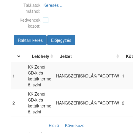
Találatok
Keresés ...
máshol:
Kedvencek
között:
Raktári kérés
Előjegyzés
Lelőhely
Jelzet
Köt
KK Zenei
CD-k és
1
HANGSZERISKOLÁK/FAGOTT/W
1.
kották terme,
8. szint
KK Zenei
CD-k és
2
HANGSZERISKOLÁK/FAGOTT/W
2.
kották terme,
8. szint
Előző
Következő