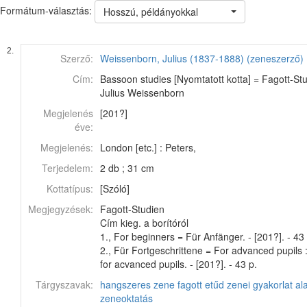
Formátum-választás:
Hosszú, példányokkal
2.
Szerző:
Weissenborn, Julius (1837-1888) (zeneszerző)
Cím:
Bassoon studies [Nyomtatott kotta] = Fagott-Stud
Julius Weissenborn
Megjelenés
[201?]
éve:
Megjelenés:
London [etc.] : Peters,
Terjedelem:
2 db ; 31 cm
Kottatípus:
[Szóló]
Megjegyzések:
Fagott-Studien
Cím kieg. a borítóról
1., For beginners = Für Anfänger. - [201?]. - 43 
2., Für Fortgeschrittene = For advanced pupils 
for acvanced pupils. - [201?]. - 43 p.
Tárgyszavak:
hangszeres zene
fagott
etűd
zenei gyakorlat
al
zeneoktatás