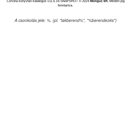
Corvina könyvtári katalógus v11.6.16-SNAPSHOT
© 2024
Monguz kft.
Minden jog
fenntartva.
A csonkolás jele: %. (pl. "lakberend%", "%berendezés")