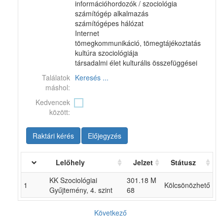
információhordozók / szociológia
számítógép alkalmazás
számítógépes hálózat
Internet
tömegkommunikáció, tömegtájékoztatás
kultúra szociológiája
társadalmi élet kulturális összefüggései
Találatok
Keresés ...
máshol:
Kedvencek
között:
Raktári kérés
Előjegyzés
Lelőhely
Jelzet
Státusz
KK Szociológiai
301.18 M
1
Kölcsönözhető
Gyűjtemény, 4. szint
68
Következő