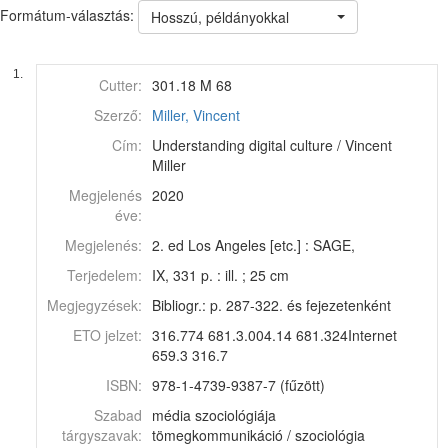
Formátum-választás:
Hosszú, példányokkal
1.
Cutter:
301.18 M 68
Szerző:
Miller, Vincent
Cím:
Understanding digital culture / Vincent
Miller
Megjelenés
2020
éve:
Megjelenés:
2. ed Los Angeles [etc.] : SAGE,
Terjedelem:
IX, 331 p. : ill. ; 25 cm
Megjegyzések:
Bibliogr.: p. 287-322. és fejezetenként
ETO jelzet:
316.774 681.3.004.14 681.324Internet
659.3 316.7
ISBN:
978-1-4739-9387-7 (fűzött)
Szabad
média szociológiája
tárgyszavak:
tömegkommunikáció / szociológia