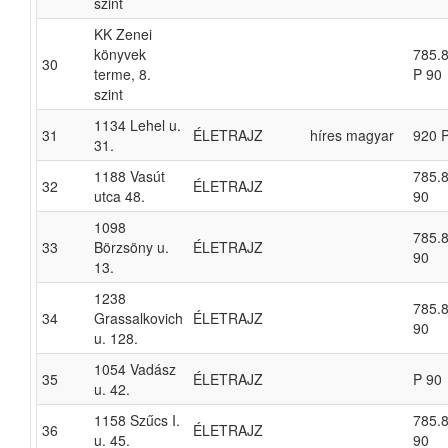
szint
KK Zenei
könyvek
785.
30
terme, 8.
P 90
szint
1134 Lehel u.
31
ÉLETRAJZ
híres magyar
920 
31.
1188 Vasút
785.8
32
ÉLETRAJZ
utca 48.
90
1098
785.8
33
Börzsöny u.
ÉLETRAJZ
90
13.
1238
785.8
34
Grassalkovich
ÉLETRAJZ
90
u. 128.
1054 Vadász
35
ÉLETRAJZ
P 90
u. 42.
1158 Szűcs I.
785.8
36
ÉLETRAJZ
u. 45.
90