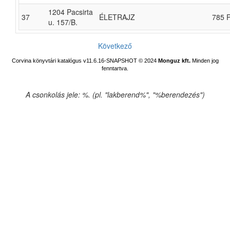
1204 Pacsirta
37
ÉLETRAJZ
785 
u. 157/B.
Következő
Corvina könyvtári katalógus v11.6.16-SNAPSHOT
© 2024
Monguz kft.
Minden jog
fenntartva.
A csonkolás jele: %. (pl. "lakberend%", "%berendezés")