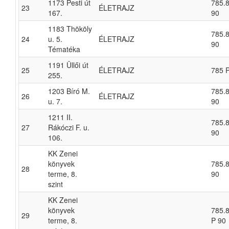
1173 Pesti út
785.8
23
ÉLETRAJZ
167.
90
1183 Thököly
785.8
24
u. 5.
ÉLETRAJZ
90
Tématéka
1191 Üllői út
25
ÉLETRAJZ
785 
255.
1203 Bíró M.
785.8
26
ÉLETRAJZ
u. 7.
90
1211 II.
785.8
27
Rákóczi F. u.
90
106.
KK Zenei
könyvek
785.8
28
terme, 8.
90
szint
KK Zenei
könyvek
785.
29
terme, 8.
P 90