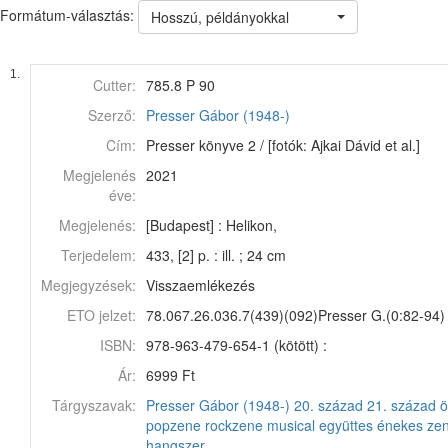
Formátum-választás:
Hosszú, példányokkal
1.
Cutter:
785.8 P 90
Szerző:
Presser Gábor (1948-)
Cím:
Presser könyve 2 / [fotók: Ajkai Dávid et al.]
Megjelenés
2021
éve:
Megjelenés:
[Budapest] : Helikon,
Terjedelem:
433, [2] p. : ill. ; 24 cm
Megjegyzések:
Visszaemlékezés
ETO jelzet:
78.067.26.036.7(439)(092)Presser G.(0:82-94)
ISBN:
978-963-479-654-1 (kötött) :
Ár:
6999 Ft
Tárgyszavak:
Presser Gábor (1948-)
20. század
21. század
ö
popzene
rockzene
musical
együttes
énekes
ze
hangszer