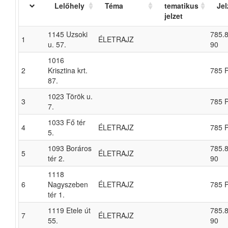
Lelőhely
Téma
tematikus
Jel
jelzet
1145 Uzsoki
785.8
1
ÉLETRAJZ
u. 57.
90
1016
2
Krisztina krt.
785 
87.
1023 Török u.
3
785 
7.
1033 Fő tér
4
ÉLETRAJZ
785 
5.
1093 Boráros
785.8
5
ÉLETRAJZ
tér 2.
90
1118
6
Nagyszeben
ÉLETRAJZ
785 
tér 1.
1119 Etele út
785.8
7
ÉLETRAJZ
55.
90