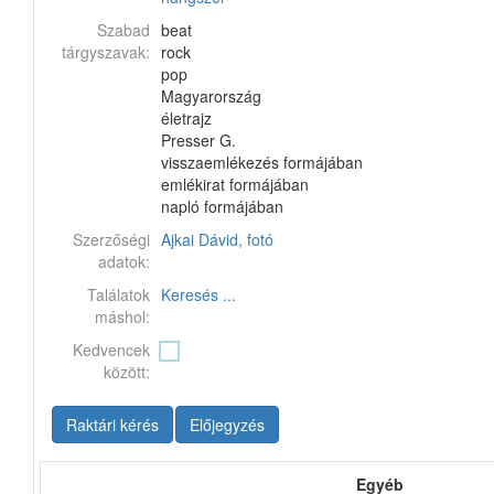
Szabad
beat
tárgyszavak:
rock
pop
Magyarország
életrajz
Presser G.
visszaemlékezés formájában
emlékirat formájában
napló formájában
Szerzőségi
Ajkai Dávid, fotó
adatok:
Találatok
Keresés ...
máshol:
Kedvencek
között:
Raktári kérés
Előjegyzés
Egyéb