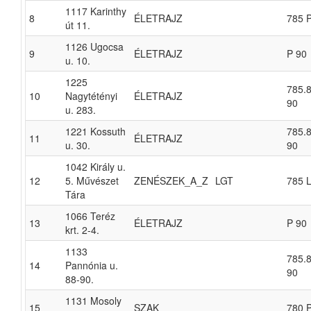
1117 Karinthy
8
ÉLETRAJZ
785 
út 11.
1126 Ugocsa
9
ÉLETRAJZ
P 90
u. 10.
1225
785.8
10
Nagytétényi
ÉLETRAJZ
90
u. 283.
1221 Kossuth
785.8
11
ÉLETRAJZ
u. 30.
90
1042 Király u.
12
5. Művészet
ZENÉSZEK_A_Z
LGT
785 L
Tára
1066 Teréz
13
ÉLETRAJZ
P 90
krt. 2-4.
1133
785.8
14
Pannónia u.
90
88-90.
1131 Mosoly
15
SZAK
780 