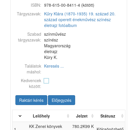
ISBN:
978-615-00-8411-4 (kötött)
Tárgyszavak:
Kűry Klára (1870-1935)
19. század
20.
század
operett
énekművész
színész
életrajz
fotóalbum
Szabad
színművész
tárgyszavak:
színész
Magyarország
életrajz
Küry K.
Találatok
Keresés ...
máshol:
Kedvencek
között:
Raktári kérés
Előjegyzés
Lelőhely
Jelzet
Státusz
KK Zenei könyvek
780.2K99 K
1
Kölcsönözhető