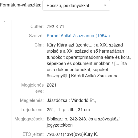
Formátum-választás:
Hosszú, példányokkal
1.
Cutter:
792 K 71
Szerző:
Kóródi Anikó Zsuzsanna (1954-)
Cím:
Küry Klára azt üzente... : a XIX. század
utolsó s a XX. század első harmadában
tündökölt operettprimadonna élete és kora,
képekben és dokumentumokban / [... írta
és a dokumentumokat, képeket
összegyűjt.] Kóródi Anikó Zsuzsanna
Megjelenés
2021
éve:
Megjelenés:
Jászdózsa : Vándorló Bt.,
Terjedelem:
251, [1] p. : ill. ; 31 cm
Megjegyzések:
Bibliogr.: p. 242-243. és a szövegközi
jegyzetekben
ETO jelzet:
792.071(439)(092)Küry K.