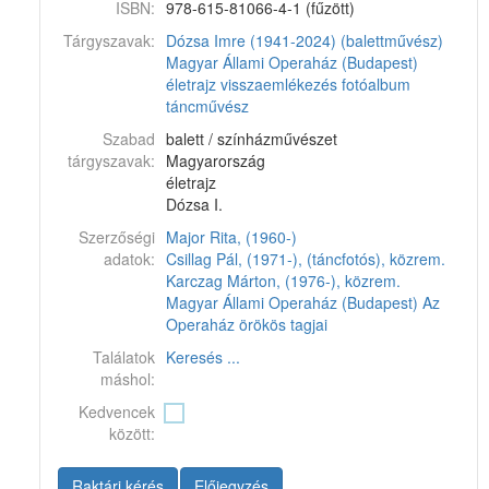
ISBN:
978-615-81066-4-1 (fűzött)
Tárgyszavak:
Dózsa Imre (1941-2024) (balettművész)
Magyar Állami Operaház (Budapest)
életrajz
visszaemlékezés
fotóalbum
táncművész
Szabad
balett / színházművészet
tárgyszavak:
Magyarország
életrajz
Dózsa I.
Szerzőségi
Major Rita, (1960-)
adatok:
Csillag Pál, (1971-), (táncfotós), közrem.
Karczag Márton, (1976-), közrem.
Magyar Állami Operaház (Budapest)
Az
Operaház örökös tagjai
Találatok
Keresés ...
máshol:
Kedvencek
között:
Raktári kérés
Előjegyzés