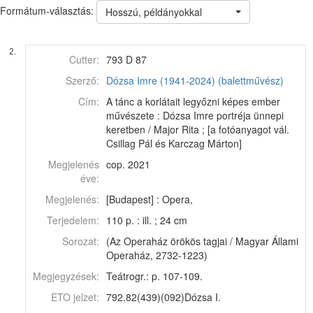
Formátum-választás:
Hosszú, példányokkal
2.
Cutter:
793 D 87
Szerző:
Dózsa Imre (1941-2024) (balettművész)
Cím:
A tánc a korlátait legyőzni képes ember
művészete : Dózsa Imre portréja ünnepi
keretben / Major Rita ; [a fotóanyagot vál.
Csillag Pál és Karczag Márton]
Megjelenés
cop. 2021
éve:
Megjelenés:
[Budapest] : Opera,
Terjedelem:
110 p. : ill. ; 24 cm
Sorozat:
(Az Operaház örökös tagjai / Magyar Állami
Operaház, 2732-1223)
Megjegyzések:
Teátrogr.: p. 107-109.
ETO jelzet:
792.82(439)(092)Dózsa I.