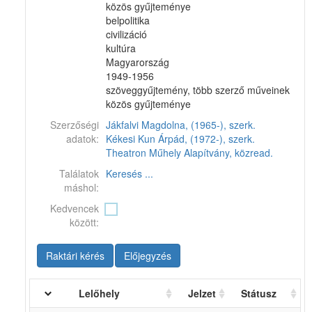
közös gyűjteménye
belpolitika
civilizáció
kultúra
Magyarország
1949-1956
szöveggyűjtemény, több szerző műveinek
közös gyűjteménye
Szerzőségi
Jákfalvi Magdolna, (1965-), szerk.
adatok:
Kékesi Kun Árpád, (1972-), szerk.
Theatron Műhely Alapítvány, közread.
Találatok
Keresés ...
máshol:
Kedvencek
között:
Raktári kérés
Előjegyzés
Lelőhely
Jelzet
Státusz