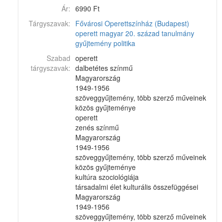
Ár:
6990 Ft
Tárgyszavak:
Fővárosi Operettszínház (Budapest)
operett
magyar
20. század
tanulmány
gyűjtemény
politika
Szabad
operett
tárgyszavak:
dalbetétes színmű
Magyarország
1949-1956
szöveggyűjtemény, több szerző műveinek
közös gyűjteménye
operett
zenés színmű
Magyarország
1949-1956
szöveggyűjtemény, több szerző műveinek
közös gyűjteménye
kultúra szociológiája
társadalmi élet kulturális összefüggései
Magyarország
1949-1956
szöveggyűjtemény, több szerző műveinek