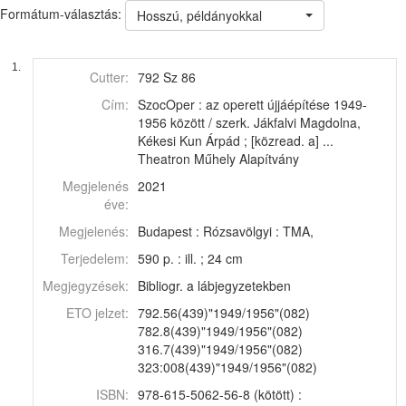
Formátum-választás:
Hosszú, példányokkal
1.
Cutter:
792 Sz 86
Cím:
SzocOper : az operett újjáépítése 1949-
1956 között / szerk. Jákfalvi Magdolna,
Kékesi Kun Árpád ; [közread. a] ...
Theatron Műhely Alapítvány
Megjelenés
2021
éve:
Megjelenés:
Budapest : Rózsavölgyi : TMA,
Terjedelem:
590 p. : ill. ; 24 cm
Megjegyzések:
Bibliogr. a lábjegyzetekben
ETO jelzet:
792.56(439)"1949/1956"(082)
782.8(439)"1949/1956"(082)
316.7(439)"1949/1956"(082)
323:008(439)"1949/1956"(082)
ISBN:
978-615-5062-56-8 (kötött) :