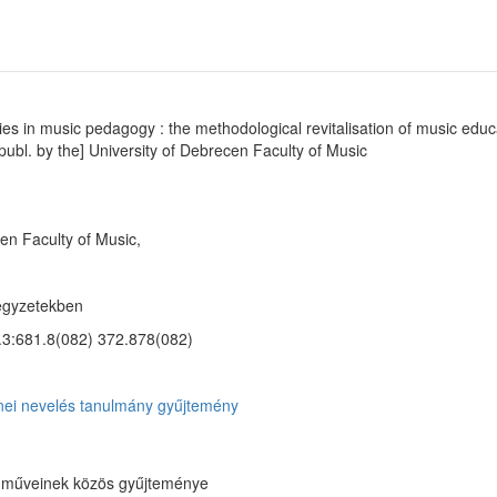
es in music pedagogy : the methodological revitalisation of music educati
 [publ. by the] University of Debrecen Faculty of Music
en Faculty of Music,
jegyzetekben
.3:681.8(082) 372.878(082)
nei nevelés
tanulmány
gyűjtemény
 műveinek közös gyűjteménye