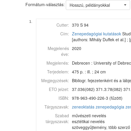
Formátum-választás:
Hosszú, példányokkal
1.
Cutter:
370 S 94
Cím:
Zenepedagógiai kutatások
Studi
[authors: Mihály Duffek et al.] ;
Megjelenés
2020
éve:
Megjelenés:
Debrecen : University of Debrec
Terjedelem:
475 p. : ill. ; 24 cm
Megjegyzések:
Bibliogr. fejezetenként és a láb
ETO jelzet:
37.036(082) 371.3:78(082) 371
ISBN:
978-963-490-226-3 (fűzött)
Tárgyszavak:
zeneoktatás
zenepedagógia
ze
Szabad
művészeti nevelés
tárgyszavak:
esztétikai nevelés
szöveggyűjtemény, több szerző