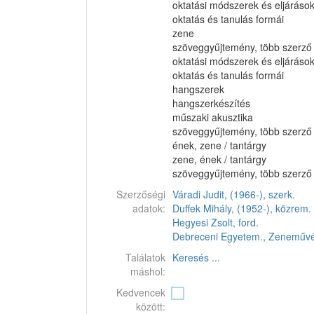
oktatási módszerek és eljáráso
oktatás és tanulás formái
zene
szöveggyűjtemény, több szerző
oktatási módszerek és eljáráso
oktatás és tanulás formái
hangszerek
hangszerkészítés
műszaki akusztika
szöveggyűjtemény, több szerző
ének, zene / tantárgy
zene, ének / tantárgy
szöveggyűjtemény, több szerző
Szerzőségi
Váradi Judit, (1966-), szerk.
adatok:
Duffek Mihály, (1952-), közrem.
Hegyesi Zsolt, ford.
Debreceni Egyetem., Zeneművés
Találatok
Keresés ...
máshol:
Kedvencek
között: