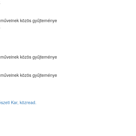
k
 műveinek közös gyűjteménye
k
 műveinek közös gyűjteménye
 műveinek közös gyűjteménye
zeti Kar, közread.