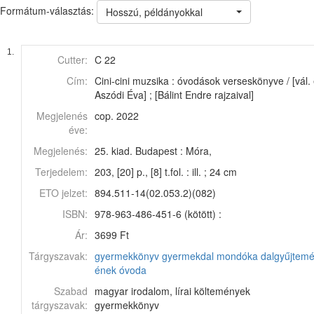
Formátum-választás:
Hosszú, példányokkal
1.
Cutter:
C 22
Cím:
Cini-cini muzsika : óvodások verseskönyve / [vál. 
Aszódi Éva] ; [Bálint Endre rajzaival]
Megjelenés
cop. 2022
éve:
Megjelenés:
25. kiad. Budapest : Móra,
Terjedelem:
203, [20] p., [8] t.fol. : ill. ; 24 cm
ETO jelzet:
894.511-14(02.053.2)(082)
ISBN:
978-963-486-451-6 (kötött) :
Ár:
3699 Ft
Tárgyszavak:
gyermekkönyv
gyermekdal
mondóka
dalgyűjtem
ének
óvoda
Szabad
magyar irodalom, lírai költemények
tárgyszavak:
gyermekkönyv