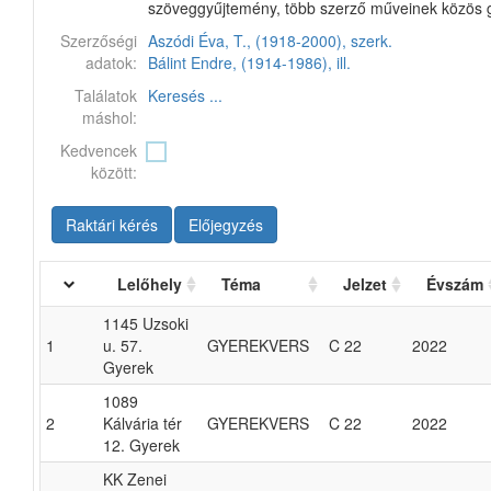
szöveggyűjtemény, több szerző műveinek közös
Szerzőségi
Aszódi Éva, T., (1918-2000), szerk.
adatok:
Bálint Endre, (1914-1986), ill.
Találatok
Keresés ...
máshol:
Kedvencek
között:
Raktári kérés
Előjegyzés
Lelőhely
Téma
Jelzet
Évszám
1145 Uzsoki
1
u. 57.
GYEREKVERS
C 22
2022
Gyerek
1089
2
Kálvária tér
GYEREKVERS
C 22
2022
12. Gyerek
KK Zenei