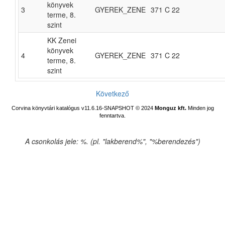
könyvek
3
GYEREK_ZENE
371 C 22
terme, 8.
szint
KK Zenei
könyvek
4
GYEREK_ZENE
371 C 22
terme, 8.
szint
Következő
Corvina könyvtári katalógus v11.6.16-SNAPSHOT
© 2024
Monguz kft.
Minden jog
fenntartva.
A csonkolás jele: %. (pl. "lakberend%", "%berendezés")