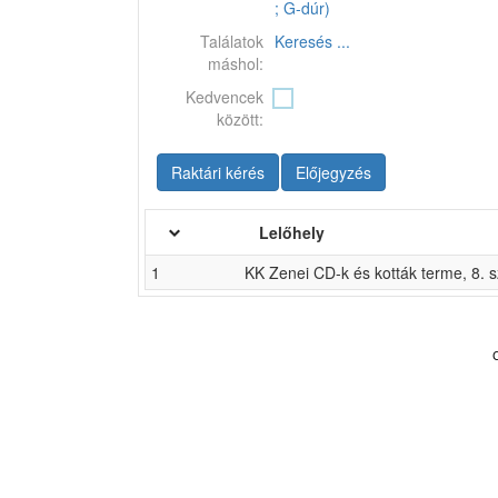
; G-dúr)
Találatok
Keresés ...
máshol:
Kedvencek
között:
Raktári kérés
Előjegyzés
Lelőhely
1
KK Zenei CD-k és kották terme, 8. s