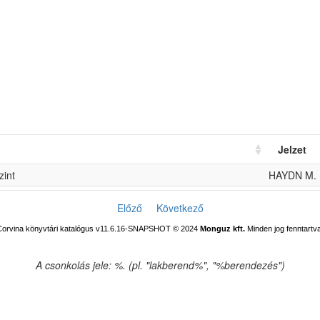
Jelzet
zint
HAYDN M.
Előző
Következő
Corvina könyvtári katalógus v11.6.16-SNAPSHOT
© 2024
Monguz kft.
Minden jog fenntartva
A csonkolás jele: %. (pl. "lakberend%", "%berendezés")