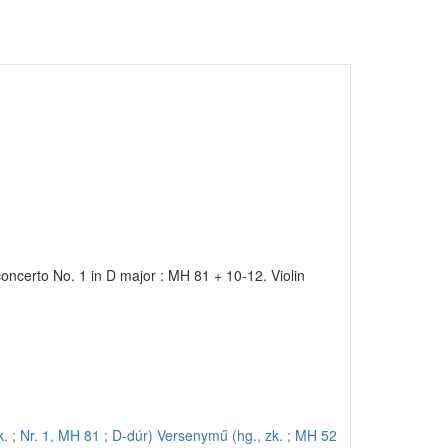
concerto No. 1 in D major : MH 81 + 10-12. Violin
. ; Nr. 1, MH 81 ; D-dúr)
Versenymű (hg., zk. ; MH 52