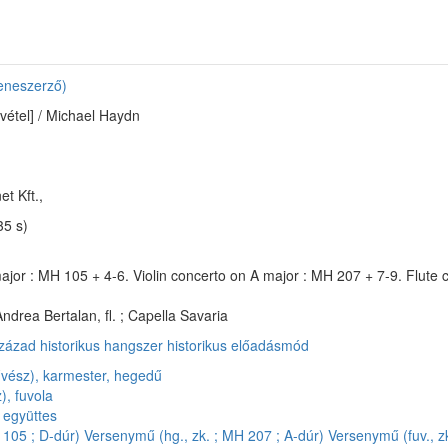
eneszerző)
lvétel] / Michael Haydn
t Kft.,
35 s)
major : MH 105 + 4-6. Violin concerto on A major : MH 207 + 7-9. Flute 
 Andrea Bertalan, fl. ; Capella Savaria
század
historikus hangszer
historikus előadásmód
űvész), karmester, hegedű
), fuvola
 együttes
 105 ; D-dúr)
Versenymű (hg., zk. ; MH 207 ; A-dúr)
Versenymű (fuv., zk