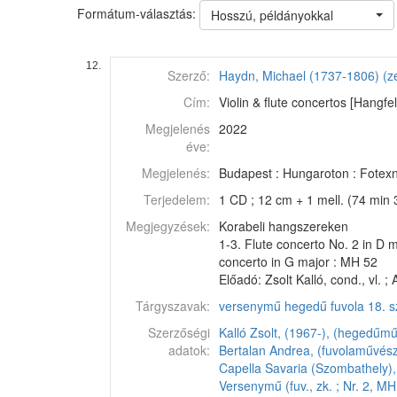
Formátum-választás:
Hosszú, példányokkal
12.
Szerző:
Haydn, Michael (1737-1806) (z
Cím:
Violin & flute concertos [Hangfe
Megjelenés
2022
éve:
Megjelenés:
Budapest : Hungaroton : Fotexne
Terjedelem:
1 CD ; 12 cm + 1 mell. (74 min 
Megjegyzések:
Korabeli hangszereken
1-3. Flute concerto No. 2 in D 
concerto in G major : MH 52
Előadó: Zsolt Kalló, cond., vl. ;
Tárgyszavak:
versenymű
hegedű
fuvola
18. 
Szerzőségi
Kalló Zsolt, (1967-), (hegedűm
adatok:
Bertalan Andrea, (fuvolaművész
Capella Savaria (Szombathely),
Versenymű (fuv., zk. ; Nr. 2, MH