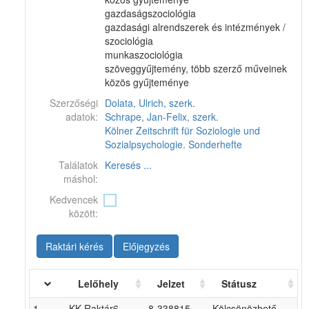
gazdaságszociológia
gazdasági alrendszerek és intézmények /
szociológia
munkaszociológia
szöveggyűjtemény, több szerző műveinek
közös gyűjteménye
Szerzőségi
Dolata, Ulrich, szerk.
adatok:
Schrape, Jan-Felix, szerk.
Kölner Zeitschrift für Soziologie und
Sozialpsychologie. Sonderhefte
Találatok
Keresés ...
máshol:
Kedvencek
között:
Raktári kérés
Előjegyzés
Lelőhely
Jelzet
Státusz
1
KK Raktár6
8-338815
Kölcsönözhető