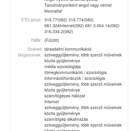
Tanulmányonként angol vagy német
kivonattal
ETO jelzet:
316.77(082) 316.774(082)
681.324Internet(082) 681.3.004.14(082)
316.334.2(082)
ISBN:
(Fűzött)
Szabad
társadalmi kommunikáció
tárgyszavak:
szöveggyűjtemény, több szerző műveinek
közös gyűjteménye
média szociológiája
tömegkommunikáció / szociológia
információhordozók / szociológia
szöveggyűjtemény, több szerző műveinek
közös gyűjteménye
számítógépes hálózat
Internet
szöveggyűjtemény, több szerző műveinek
közös gyűjteménye
számítógép alkalmazás
szöveggyűjtemény, több szerző műveinek
közös gyűjteménye