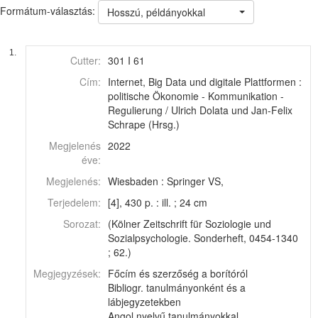
Formátum-választás:
Hosszú, példányokkal
1.
Cutter:
301 I 61
Cím:
Internet, Big Data und digitale Plattformen :
politische Ökonomie - Kommunikation -
Regulierung / Ulrich Dolata und Jan-Felix
Schrape (Hrsg.)
Megjelenés
2022
éve:
Megjelenés:
Wiesbaden : Springer VS,
Terjedelem:
[4], 430 p. : ill. ; 24 cm
Sorozat:
(Kölner Zeitschrift für Soziologie und
Sozialpsychologie. Sonderheft, 0454-1340
; 62.)
Megjegyzések:
Főcím és szerzőség a borítóról
Bibliogr. tanulmányonként és a
lábjegyzetekben
Angol nyelvű tanulmányokkal