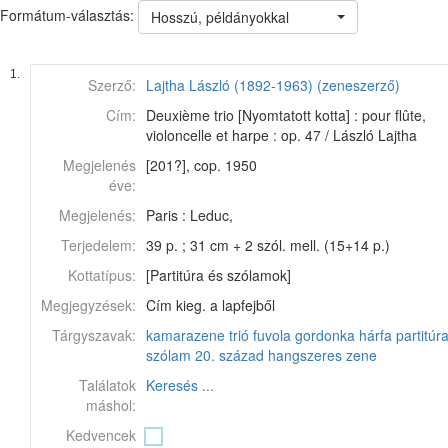
Formátum-választás:
Hosszú, példányokkal
1.
Szerző:
Lajtha László (1892-1963) (zeneszerző)
Cím:
Deuxième trio [Nyomtatott kotta] : pour flûte,
violoncelle et harpe : op. 47 / László Lajtha
Megjelenés
[201?], cop. 1950
éve:
Megjelenés:
Paris : Leduc,
Terjedelem:
39 p. ; 31 cm + 2 szól. mell. (15+14 p.)
Kottatípus:
[Partitúra és szólamok]
Megjegyzések:
Cím kieg. a lapfejből
Tárgyszavak:
kamarazene
trió
fuvola
gordonka
hárfa
partitúr
szólam
20. század
hangszeres zene
Találatok
Keresés ...
máshol:
Kedvencek