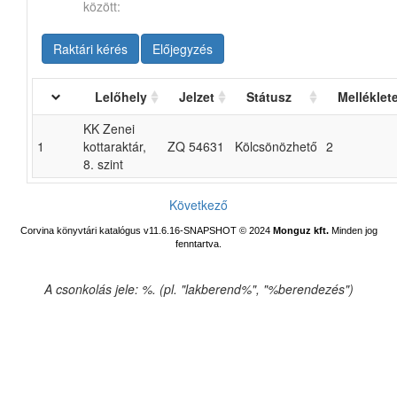
között:
Raktári kérés
Előjegyzés
Lelőhely
Jelzet
Státusz
Melléklet
KK Zenei
1
kottaraktár,
ZQ 54631
Kölcsönözhető
2
8. szint
Következő
Corvina könyvtári katalógus v11.6.16-SNAPSHOT
© 2024
Monguz kft.
Minden jog
fenntartva.
A csonkolás jele: %. (pl. "lakberend%", "%berendezés")