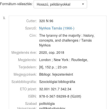
Formátum-választás:
Hosszú, példányokkal
1.
Cutter:
320 N 96
Szerző:
Nyirkos Tamás (1966-)
Cím:
The tyranny of the majority : history,
concepts, and challenges / Tamás
Nyirkos
Megjelenés éve:
2020, cop. 2018
Megjelenés:
London ; New York : Routledge,
Terjedelem:
[8], 152 p. ; 23 cm
Megjegyzések:
Bibliogr. fejezetenként
Szakbibliográfia:
Szociológiai bibliográfia
ETO jelzet:
32.001 321.7 342.34
ISBN:
978-0-367-59299-8 (fűzött)
Szabad
politológia
tárgyszavak:
politikatudomány