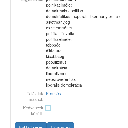
politikaelmélet
demokrácia / politika
demokratikus, népuralmi kormányforma /
alkotmányjog
eszmetörténet
politikai filozófia
politikaelmélet
többség
diktatúra
kisebbség
populizmus
demokrácia
liberalizmus
népszuverenitás
liberális demokrácia
Találatok
Keresés ...
máshol:
Kedvencek
között:
Raktári kérés
Előjegyzés