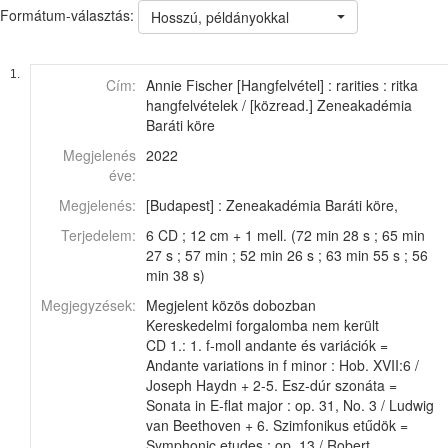
Formátum-választás:
Hosszú, példányokkal
1.
Cím:
Annie Fischer [Hangfelvétel] : rarities : ritka
hangfelvételek / [közread.] Zeneakadémia
Baráti köre
Megjelenés
2022
éve:
Megjelenés:
[Budapest] : Zeneakadémia Baráti köre,
Terjedelem:
6 CD ; 12 cm + 1 mell. (72 min 28 s ; 65 min
27 s ; 57 min ; 52 min 26 s ; 63 min 55 s ; 56
min 38 s)
Megjegyzések:
Megjelent közös dobozban
Kereskedelmi forgalomba nem került
CD 1.: 1. f-moll andante és variációk =
Andante variations in f minor : Hob. XVII:6 /
Joseph Haydn + 2-5. Esz-dúr szonáta =
Sonata in E-flat major : op. 31, No. 3 / Ludwig
van Beethoven + 6. Szimfonikus etűdök =
Symphonic etudes : op. 13 / Robert