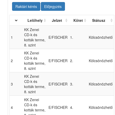
Raktári kérés
Előjegyzés
Lelőhely
Jelzet
Kötet
Státusz
KK Zenei
CD-k és
1
E/FISCHER
1.
Kölcsönözhető
kották terme,
8. szint
KK Zenei
CD-k és
2
E/FISCHER
2.
Kölcsönözhető
kották terme,
8. szint
KK Zenei
CD-k és
3
E/FISCHER
3.
Kölcsönözhető
kották terme,
8. szint
KK Zenei
CD-k és
4
E/FISCHER
4.
Kölcsönözhető
kották terme,