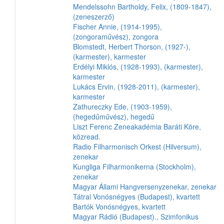
Mendelssohn Bartholdy, Felix, (1809-1847),
(zeneszerző)
Fischer Annie, (1914-1995),
(zongoraművész), zongora
Blomstedt, Herbert Thorson, (1927-),
(karmester), karmester
Erdélyi Miklós, (1928-1993), (karmester),
karmester
Lukács Ervin, (1928-2011), (karmester),
karmester
Zathureczky Ede, (1903-1959),
(hegedűművész), hegedű
Liszt Ferenc Zeneakadémia Baráti Köre,
közread.
Radio Filharmonisch Orkest (Hilversum),
zenekar
Kungliga Filharmonikerna (Stockholm),
zenekar
Magyar Állami Hangversenyzenekar, zenekar
Tátrai Vonósnégyes (Budapest), kvartett
Bartók Vonósnégyes, kvartett
Magyar Rádió (Budapest)., Szimfonikus