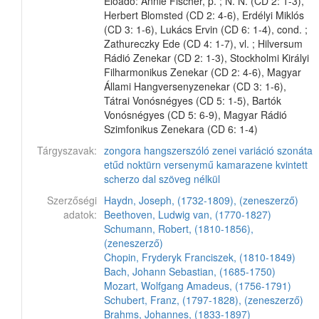
Előadó: Annie Fischer, p. ; N. N. (CD 2: 1-3),
Herbert Blomsted (CD 2: 4-6), Erdélyi Miklós
(CD 3: 1-6), Lukács Ervin (CD 6: 1-4), cond. ;
Zathureczky Ede (CD 4: 1-7), vl. ; Hilversum
Rádió Zenekar (CD 2: 1-3), Stockholmi Királyi
Filharmonikus Zenekar (CD 2: 4-6), Magyar
Állami Hangversenyzenekar (CD 3: 1-6),
Tátrai Vonósnégyes (CD 5: 1-5), Bartók
Vonósnégyes (CD 5: 6-9), Magyar Rádió
Szimfonikus Zenekara (CD 6: 1-4)
Tárgyszavak:
zongora
hangszerszóló
zenei variáció
szonáta
etűd
noktürn
versenymű
kamarazene
kvintett
scherzo
dal szöveg nélkül
Szerzőségi
Haydn, Joseph, (1732-1809), (zeneszerző)
adatok:
Beethoven, Ludwig van, (1770-1827)
Schumann, Robert, (1810-1856),
(zeneszerző)
Chopin, Fryderyk Franciszek, (1810-1849)
Bach, Johann Sebastian, (1685-1750)
Mozart, Wolfgang Amadeus, (1756-1791)
Schubert, Franz, (1797-1828), (zeneszerző)
Brahms, Johannes, (1833-1897)