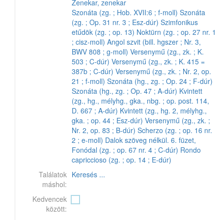
Zenekar, zenekar
Szonáta (zg. ; Hob. XVII:6 ; f-moll)
Szonáta
(zg. ; Op. 31 nr. 3 ; Esz-dúr)
Szimfonikus
etűdök (zg. ; op. 13)
Noktürn (zg. ; op. 27 nr. 1
; cisz-moll)
Angol szvit (bill. hgszer ; Nr. 3,
BWV 808 ; g-moll)
Versenymű (zg., zk. ; K.
503 ; C-dúr)
Versenymű (zg., zk. ; K. 415 =
387b ; C-dúr)
Versenymű (zg., zk. ; Nr. 2, op.
21 ; f-moll)
Szonáta (hg., zg. ; Op. 24 ; F-dúr)
Szonáta (hg., zg. ; Op. 47 ; A-dúr)
Kvintett
(zg., hg., mélyhg., gka., nbg. ; op. post. 114,
D. 667 ; A-dúr)
Kvintett (zg., hg. 2, mélyhg.,
gka. ; op. 44 ; Esz-dúr)
Versenymű (zg., zk. ;
Nr. 2, op. 83 ; B-dúr)
Scherzo (zg. ; op. 16 nr.
2 ; e-moll)
Dalok szöveg nélkül. 6. füzet,
Fonódal (zg. ; op. 67 nr. 4 ; C-dúr)
Rondo
capriccioso (zg. ; op. 14 ; E-dúr)
Találatok
Keresés ...
máshol:
Kedvencek
között: