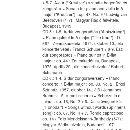
+ 5-7. A-dúr ("Kreutzer") szonáta hegedűre és
zongorára = Sonata for piano and violin in A
major ("Kreutzer") : op. 47, No. 9 / Ludwig van
Beethoven (1-7) : Magyar Rádió felvétele,
Budapest, 1949
CD 5.: 1-5. A-dúr zongoraötös ("A pisztráng")
= Piano quintet in A major ("The trout") : D.
667 : Zeneakadémia, 1971. október 10., élő
koncertfelvétel / Francz Schubert + 6-9. Esz-
dúr zongoraötös = Piano quintet in E-flat
major : op. 44 : Zeneakadémia, Budapest,
1975. április 29., élő koncertfelvétel / Robert
Schumann
CD 6.: 1-4. B-dúr zongoraverseny = Piano
concerto in B-flat major : op. 83, No. 2 : Erkel
Színház, 1957. október 14., élő / Johannes
Brahms + 5. e-moll scherzo = Scherzo in e
minor : op. 16, No. 2 + 6. Dal szöveg nélkül
("Fonódal") = Songs without words (Spinner's
song) : op. 67, No. 4 + 7. Rondo capriccioso :
op. 14 / Felix Mendelssohn-Bartholdy (5-7) :
Magyar Rádió felvétele, Budapest, 1971