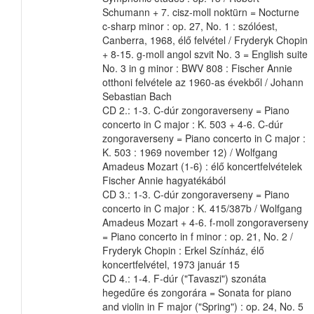
Schumann + 7. cisz-moll noktürn = Nocturne
c-sharp minor : op. 27, No. 1 : szólóest,
Canberra, 1968, élő felvétel / Fryderyk Chopin
+ 8-15. g-moll angol szvit No. 3 = English suite
No. 3 in g minor : BWV 808 : Fischer Annie
otthoni felvétele az 1960-as évekből / Johann
Sebastian Bach
CD 2.: 1-3. C-dúr zongoraverseny = Piano
concerto in C major : K. 503 + 4-6. C-dúr
zongoraverseny = Piano concerto in C major :
K. 503 : 1969 november 12) / Wolfgang
Amadeus Mozart (1-6) : élő koncertfelvételek
Fischer Annie hagyatékából
CD 3.: 1-3. C-dúr zongoraverseny = Piano
concerto in C major : K. 415/387b / Wolfgang
Amadeus Mozart + 4-6. f-moll zongoraverseny
= Piano concerto in f minor : op. 21, No. 2 /
Fryderyk Chopin : Erkel Színház, élő
koncertfelvétel, 1973 január 15
CD 4.: 1-4. F-dúr ("Tavaszi") szonáta
hegedűre és zongorára = Sonata for piano
and violin in F major ("Spring") : op. 24, No. 5