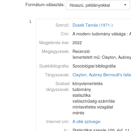
Formátum-választás:
Hosszú, példányokkal
1.
Szerző:
Dusek Tamás (1971-)
Cím:
A modern tudomány válsága : Aubr
Megjelenés éve:
2022
Megjegyzések:
Recenzió
Ismertetett mű: Clayton, Aubrey:
Szakbibliográfia:
Szociológiai bibliográfia
Tárgyszavak:
Clayton, Aubrey Bernoulli's fall
Szabad
könyvismertetés
tárgyszavak:
tudomány
statisztika
valószínűség-számítás
mintavételes vizsgálat
mérés
Internet cím:
A cikk szövege:
In.:
Statisztikai szemle 100. évf. 11