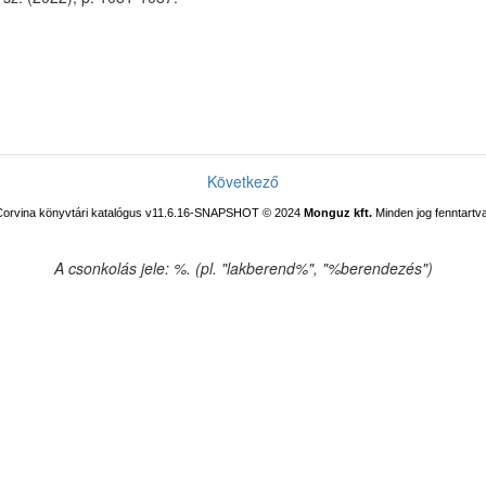
Következő
Corvina könyvtári katalógus v11.6.16-SNAPSHOT
© 2024
Monguz kft.
Minden jog fenntartva
A csonkolás jele: %. (pl. "lakberend%", "%berendezés")