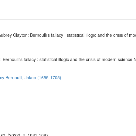
ey Clayton: Bernoulli's fallacy : statistical illogic and the crisis of
 Bernoulli's fallacy : statistical illogic and the crisis of modern scienc
acy
Bernoulli, Jakob (1655-1705)
. sz. (2022), p. 1081-1087.