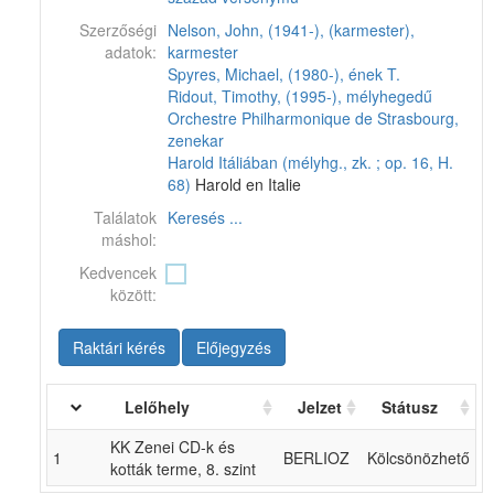
Szerzőségi
Nelson, John, (1941-), (karmester),
adatok:
karmester
Spyres, Michael, (1980-), ének T.
Ridout, Timothy, (1995-), mélyhegedű
Orchestre Philharmonique de Strasbourg,
zenekar
Harold Itáliában (mélyhg., zk. ; op. 16, H.
68)
Harold en Italie
Találatok
Keresés ...
máshol:
Kedvencek
között:
Raktári kérés
Előjegyzés
Lelőhely
Jelzet
Státusz
KK Zenei CD-k és
1
BERLIOZ
Kölcsönözhető
kották terme, 8. szint