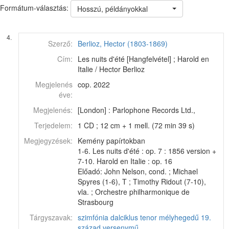
Formátum-választás:
Hosszú, példányokkal
4.
Szerző:
Berlioz, Hector (1803-1869)
Cím:
Les nuits d'été [Hangfelvétel] ; Harold en
Italie / Hector Berlioz
Megjelenés
cop. 2022
éve:
Megjelenés:
[London] : Parlophone Records Ltd.,
Terjedelem:
1 CD ; 12 cm + 1 mell. (72 min 39 s)
Megjegyzések:
Kemény papírtokban
1-6. Les nuits d'été : op. 7 : 1856 version +
7-10. Harold en Italie : op. 16
Előadó: John Nelson, cond. ; Michael
Spyres (1-6), T ; Timothy Ridout (7-10),
vla. ; Orchestre philharmonique de
Strasbourg
Tárgyszavak:
szimfónia
dalciklus
tenor
mélyhegedű
19.
század
versenymű