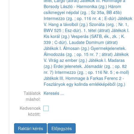
tétel, Largo (átirat)
Játékok III. Hommage à
Borsody László - Harmonika (zg.)
Három
csíkmegyei népdal (zg. ; Sz 35a, BB 45b)
Intermezzo (zg. ; op. 116 nr. 4 ; E-dúr)
Játékok
V. Hang a távolból (zg.)
Szonáta (org. ; Nr. 1,
BWV 525 ; Esz-dúr). 1. tétel (átirat)
Játékok I.
Kis korál (zg.)
Vesperás (SATB, ék., zk. ; K.
339 ; C-dúr). Laudate Dominum (átirat)
Játékok I. Álmosan (zg.)
Gyermekjelenetek.
Álmodozás (zg. ; op. 15 nr. 7 ; átirat)
Játékok
V. Virág az ember (zg.)
Játékok I. Madaras
(zg.)
Erdei jelenetek. Jósmadár (zg. ; op. 82
nr. 7)
Intermezzo (zg. ; op. 116 Nr. 5 ; e-moll)
Játékok III. Hommage à Farkas Ferenc 2 -
Foszlányok egy kolinda emlékképéből (zg.)
Találatok
Keresés ...
máshol:
Kedvencek
között:
Raktári kérés
Előjegyzés