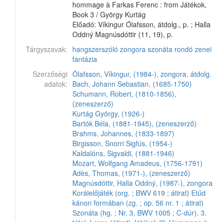
hommage à Farkas Ferenc : from Játékok,
Book 3 / György Kurtág
Előadó: Víkingur Ólafsson, átdolg., p. ; Halla
Oddný Magnúsdóttir (11, 19), p.
Tárgyszavak:
hangszerszóló
zongora
szonáta
rondó
zenei
fantázia
Szerzőségi
Ólafsson, Víkingur, (1984-), zongora, átdolg.
adatok:
Bach, Johann Sebastian, (1685-1750)
Schumann, Robert, (1810-1856),
(zeneszerző)
Kurtág György, (1926-)
Bartók Béla, (1881-1945), (zeneszerző)
Brahms, Johannes, (1833-1897)
Birgisson, Snorri Sigfús, (1954-)
Kaldalóns, Sigvaldi, (1881-1946)
Mozart, Wolfgang Amadeus, (1756-1791)
Adès, Thomas, (1971-), (zeneszerző)
Magnúsdóttir, Halla Oddný, (1987-), zongora
Korálelőjáték (org. ; BWV 619 ; átirat)
Etűd
kánon formában (zg. ; op. 56 nr. 1 ; átirat)
Szonáta (hg. ; Nr. 3, BWV 1005 ; C-dúr). 3.