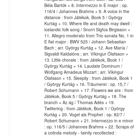
Béla Bartók + 8. Intermezzo in E major : op.
116/4 / Johannes Brahms + 9. A voice in the
distance : from Játékok, Book 5 / György
Kurtág + 10. Where life and death may dwell :
icelandic folk song / Snorri Sigfús Birgisson +
11. Allegro moderato from Trio sonata No. 1 in
E flat major : BWV 525 / Johann Sebastian
Bach ; arr. György Kurtág + 12. Ave María /
Sigvaldi Kaldalóns ; arr. Víkingur Ólafsson +
13. Little chorale : from Játékok, Book 1 /
György Kurtág + 14. Laudate Dominum /
Wolfgang Amadeus Mozart ; arr. Víkingur
Ólafsson + 15. Sleepily : from Játékok, Book 1
/ György Kurtág + 16. Träumerei : op. 15,7 /
Robert Schumann + 17. Flowers we are : from
Játékok, Book 5 / György Kurtág + 18. The
branch = Az ág / Thomas Adès + 19.
Twittering : from Játékok, Book 1 / György
Kurtág + 20. Vogel als Prophet : op. 82/7 /
Robert Schumann + 21. Intermezzo in e minor
: op. 116/5 / Johannes Brahms + 22. Scraps of
a colinda melody - faintly recollected :