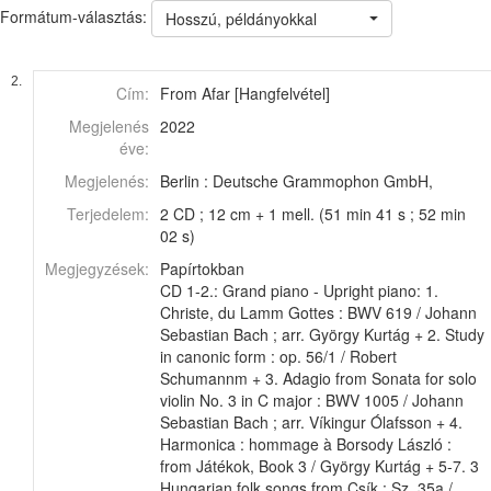
Formátum-választás:
Hosszú, példányokkal
2.
Cím:
From Afar [Hangfelvétel]
Megjelenés
2022
éve:
Megjelenés:
Berlin : Deutsche Grammophon GmbH,
Terjedelem:
2 CD ; 12 cm + 1 mell. (51 min 41 s ; 52 min
02 s)
Megjegyzések:
Papírtokban
CD 1-2.: Grand piano - Upright piano: 1.
Christe, du Lamm Gottes : BWV 619 / Johann
Sebastian Bach ; arr. György Kurtág + 2. Study
in canonic form : op. 56/1 / Robert
Schumannm + 3. Adagio from Sonata for solo
violin No. 3 in C major : BWV 1005 / Johann
Sebastian Bach ; arr. Víkingur Ólafsson + 4.
Harmonica : hommage à Borsody László :
from Játékok, Book 3 / György Kurtág + 5-7. 3
Hungarian folk songs from Csík : Sz. 35a /