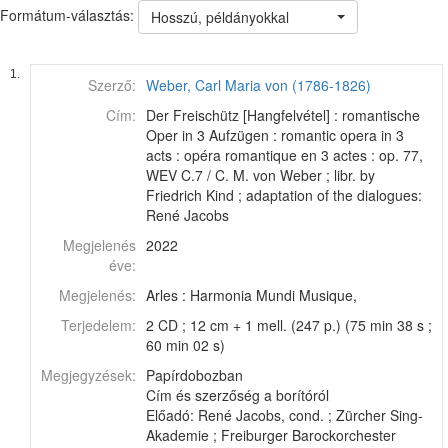
Formátum-választás:
Hosszú, példányokkal
1.
Szerző:
Weber, Carl Maria von (1786-1826)
Cím:
Der Freischütz [Hangfelvétel] : romantische
Oper in 3 Aufzügen : romantic opera in 3
acts : opéra romantique en 3 actes : op. 77,
WEV C.7 / C. M. von Weber ; libr. by
Friedrich Kind ; adaptation of the dialogues:
René Jacobs
Megjelenés
2022
éve:
Megjelenés:
Arles : Harmonia Mundi Musique,
Terjedelem:
2 CD ; 12 cm + 1 mell. (247 p.) (75 min 38 s ;
60 min 02 s)
Megjegyzések:
Papírdobozban
Cím és szerzőség a borítóról
Előadó: René Jacobs, cond. ; Zürcher Sing-
Akademie ; Freiburger Barockorchester