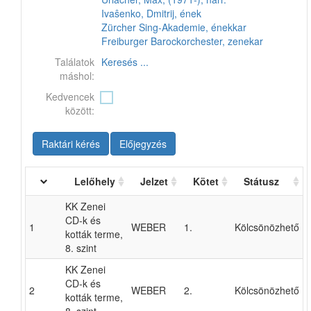
Ivaŝenko, Dmitrij, ének
Zürcher Sing-Akademie, énekkar
Freiburger Barockorchester, zenekar
Találatok
Keresés ...
máshol:
Kedvencek
között:
Raktári kérés
Előjegyzés
Lelőhely
Jelzet
Kötet
Státusz
KK Zenei
CD-k és
1
WEBER
1.
Kölcsönözhető
kották terme,
8. szint
KK Zenei
CD-k és
2
WEBER
2.
Kölcsönözhető
kották terme,