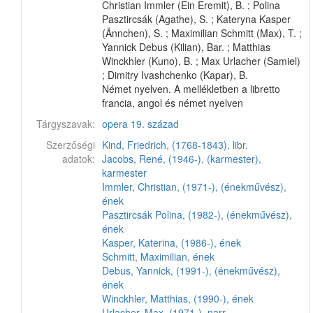
Christian Immler (Ein Eremit), B. ; Polina
Pasztircsák (Agathe), S. ; Kateryna Kasper
(Ännchen), S. ; Maximilian Schmitt (Max), T. ;
Yannick Debus (Kilian), Bar. ; Matthias
Winckhler (Kuno), B. ; Max Urlacher (Samiel)
; Dimitry Ivashchenko (Kapar), B.
Német nyelven. A mellékletben a libretto
francia, angol és német nyelven
Tárgyszavak:
opera
19. század
Szerzőségi
Kind, Friedrich, (1768-1843), libr.
adatok:
Jacobs, René, (1946-), (karmester),
karmester
Immler, Christian, (1971-), (énekművész),
ének
Pasztircsák Polina, (1982-), (énekművész),
ének
Kasper, Katerina, (1986-), ének
Schmitt, Maximilian, ének
Debus, Yannick, (1991-), (énekművész),
ének
Winckhler, Matthias, (1990-), ének
Urlacher, Max, (1971-), narr.