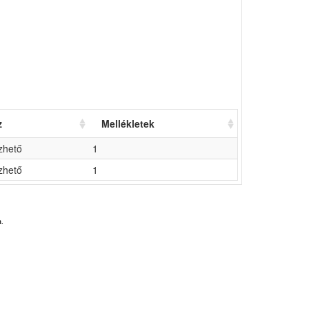
z
Mellékletek
zhető
1
zhető
1
.