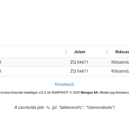
Jelzet
Státus
t
ZQ 54671
Kölcsönö
t
ZQ 54671
Kölcsönö
Következő
Corvina könyvtári katalógus v11.6.16-SNAPSHOT
© 2024
Monguz kft.
Minden jog fenntartva
A csonkolás jele: %. (pl. "lakberend%", "%berendezés")