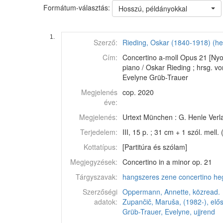
Formátum-választás:
Hosszú, példányokkal
1.
Szerző:
Rieding, Oskar (1840-1918) (
Cím:
Concertino a-moll Opus 21 [Nyomt
piano / Oskar Rieding ; hrsg. v
Evelyne Grüb-Trauer
Megjelenés
cop. 2020
éve:
Megjelenés:
Urtext München : G. Henle Verl
Terjedelem:
III, 15 p. ; 31 cm + 1 szól. mell. 
Kottatípus:
[Partitúra és szólam]
Megjegyzések:
Concertino in a minor op. 21
Tárgyszavak:
hangszeres zene
concertino
he
Szerzőségi
Oppermann, Annette, közread.
adatok:
Zupančič, Maruša, (1982-), elő
Grüb-Trauer, Evelyne, ujjrend