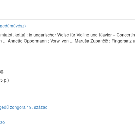
hegedűművész)
atott kotta] : in ungarischer Weise für Violine und Klavier = Concertino
on ... Annette Oppermann ; Vorw. von ... Maruša Zupančič ; Fingersatz 
ag,
(5 p.)
gedű
zongora
19. század
szó