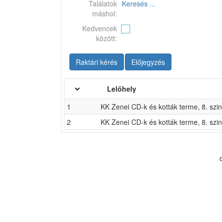
Találatok
Keresés ...
máshol:
Kedvencek
között:
Raktári kérés
Előjegyzés
Lelőhely
1
KK Zenei CD-k és kották terme, 8. szin
2
KK Zenei CD-k és kották terme, 8. szin