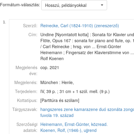
Formátum-választás:
Hosszú, példányokkal
1.
Szerző:
Reinecke, Carl (1824-1910) (zeneszerző)
Cím:
Undine [Nyomtatott kotta] : Sonata für Klavier un
Flöte, Opus 167 : sonata for piano and flute, op.
/ Carl Reinecke ; hrsg. von ... Ernst-Günter
Heinemann ; Fingersatz der Klavierstimme von ...
Rolf Koenen
Megjelenés
cop. 2021
éve:
Megjelenés:
München : Henle,
Terjedelem:
IV, 39 p. ; 31 cm + 1 szól. mell. (9 p.)
Kottatípus:
[Partitúra és szólam]
Tárgyszavak:
hangszeres zene
kamarazene
duó
szonáta
zong
fuvola
19. század
Szerzőségi
Heinemann, Ernst-Günter, közread.
adatok:
Koenen, Rolf, (1946-), ujjrend