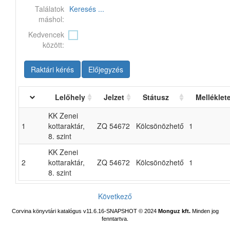
Találatok
Keresés ...
máshol:
Kedvencek
között:
Raktári kérés
Előjegyzés
Lelőhely
Jelzet
Státusz
Melléklet
KK Zenei
1
kottaraktár,
ZQ 54672
Kölcsönözhető
1
8. szint
KK Zenei
2
kottaraktár,
ZQ 54672
Kölcsönözhető
1
8. szint
Következő
Corvina könyvtári katalógus v11.6.16-SNAPSHOT
© 2024
Monguz kft.
Minden jog
fenntartva.