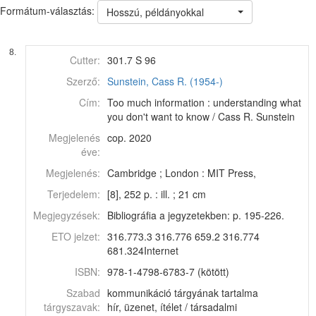
Formátum-választás:
Hosszú, példányokkal
8.
Cutter:
301.7 S 96
Szerző:
Sunstein, Cass R. (1954-)
Cím:
Too much information : understanding what
you don't want to know / Cass R. Sunstein
Megjelenés
cop. 2020
éve:
Megjelenés:
Cambridge ; London : MIT Press,
Terjedelem:
[8], 252 p. : ill. ; 21 cm
Megjegyzések:
Bibliográfia a jegyzetekben: p. 195-226.
ETO jelzet:
316.773.3 316.776 659.2 316.774
681.324Internet
ISBN:
978-1-4798-6783-7 (kötött)
Szabad
kommunikáció tárgyának tartalma
tárgyszavak:
hír, üzenet, ítélet / társadalmi