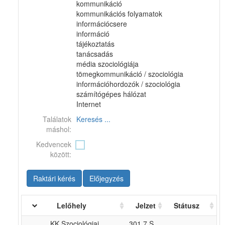
kommunikáció
kommunikációs folyamatok
információcsere
információ
tájékoztatás
tanácsadás
média szociológiája
tömegkommunikáció / szociológia
információhordozók / szociológia
számítógépes hálózat
Internet
Találatok
Keresés ...
máshol:
Kedvencek
között:
Raktári kérés
Előjegyzés
Lelőhely
Jelzet
Státusz
KK Szociológiai
301.7 S