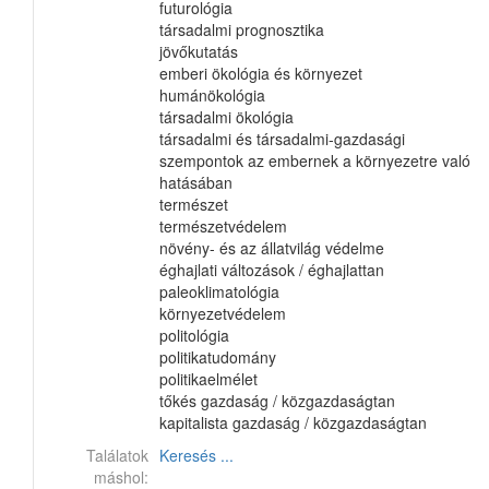
futurológia
társadalmi prognosztika
jövőkutatás
emberi ökológia és környezet
humánökológia
társadalmi ökológia
társadalmi és társadalmi-gazdasági
szempontok az embernek a környezetre való
hatásában
természet
természetvédelem
növény- és az állatvilág védelme
éghajlati változások / éghajlattan
paleoklimatológia
környezetvédelem
politológia
politikatudomány
politikaelmélet
tőkés gazdaság / közgazdaságtan
kapitalista gazdaság / közgazdaságtan
Találatok
Keresés ...
máshol: