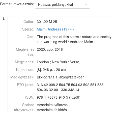
Formátum-választás:
Hosszú, példányokkal
1.
Cutter:
301.22 M 25
Szerző:
Malm, Andreas (1977-)
Cím:
The progress of this storm : nature and society
in a warming world / Andreas Malm
Megjelenés
2020, cop. 2018
éve:
Megjelenés:
London ; New York : Verso,
Terjedelem:
[8], 248 p. ; 20 cm
Megjegyzések:
Bibliográfia a lábjegyzetekben
ETO jelzet:
316.42 008.2 504.75 504.03 502 551.583
504.06 32.001 330.342.14
ISBN:
978-1-78873-940-5 (fűzött)
Szabad
társadalmi változás
tárgyszavak:
társadalmi fejlődés