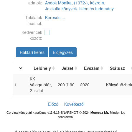
adatok:
Andok Mónika, (1972-), közrem.
Jezsuita könyvek. Isten és tudomány
Találatok
Keresés ...
máshol:
Kedvencek
között:
Raktári kérés
Előjegyzés
Lelőhely
Jelzet
Évszám
Státusz
KK
1
Válogatótér,
200 T 90
2020
Kölcsönözhet
2. szint
Előző
Következő
Corvina könyvtári katalógus v11.6.16-SNAPSHOT
© 2024
Monguz kft.
Minden jog
fenntartva.