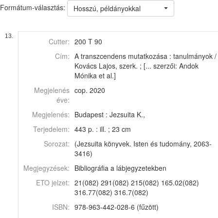
Formátum-választás:
Hosszú, példányokkal
13.
Cutter:
200 T 90
Cím:
A transzcendens mutatkozása : tanulmányok /
Kovács Lajos, szerk. ; [... szerzői: Andok
Mónika et al.]
Megjelenés
cop. 2020
éve:
Megjelenés:
Budapest : Jezsuita K.,
Terjedelem:
443 p. : ill. ; 23 cm
Sorozat:
(Jezsuita könyvek. Isten és tudomány, 2063-
3416)
Megjegyzések:
Bibliográfia a lábjegyzetekben
ETO jelzet:
21(082) 291(082) 215(082) 165.02(082)
316.77(082) 316.7(082)
ISBN:
978-963-442-028-6 (fűzött)