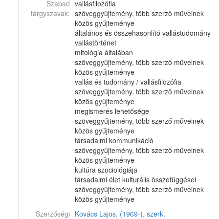
Szabad
vallásfilozófia
tárgyszavak:
szöveggyűjtemény, több szerző műveinek
közös gyűjteménye
általános és összehasonlító vallástudomány
vallástörténet
mitológia általában
szöveggyűjtemény, több szerző műveinek
közös gyűjteménye
vallás és tudomány / vallásfilozófia
szöveggyűjtemény, több szerző műveinek
közös gyűjteménye
megismerés lehetősége
szöveggyűjtemény, több szerző műveinek
közös gyűjteménye
társadalmi kommunikáció
szöveggyűjtemény, több szerző műveinek
közös gyűjteménye
kultúra szociológiája
társadalmi élet kulturális összefüggései
szöveggyűjtemény, több szerző műveinek
közös gyűjteménye
Szerzőségi
Kovács Lajos, (1969-), szerk.