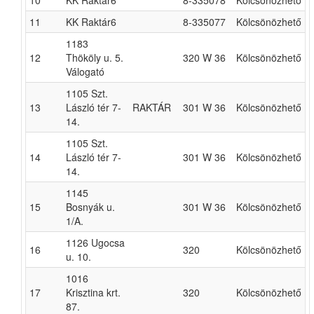
10
KK Raktár6
8-335078
Kölcsönözhető
11
KK Raktár6
8-335077
Kölcsönözhető
1183
12
Thököly u. 5.
320 W 36
Kölcsönözhető
Válogató
1105 Szt.
13
László tér 7-
RAKTÁR
301 W 36
Kölcsönözhető
14.
1105 Szt.
14
László tér 7-
301 W 36
Kölcsönözhető
14.
1145
15
Bosnyák u.
301 W 36
Kölcsönözhető
1/A.
1126 Ugocsa
16
320
Kölcsönözhető
u. 10.
1016
17
Krisztina krt.
320
Kölcsönözhető
87.