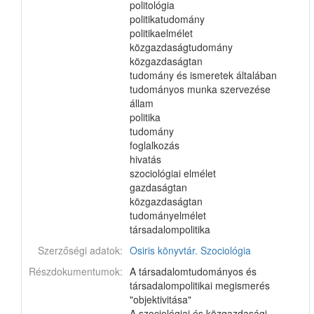
politológia
politikatudomány
politikaelmélet
közgazdaságtudomány
közgazdaságtan
tudomány és ismeretek általában
tudományos munka szervezése
állam
politika
tudomány
foglalkozás
hivatás
szociológiai elmélet
gazdaságtan
közgazdaságtan
tudományelmélet
társadalompolitika
Szerzőségi adatok:
Osiris könyvtár. Szociológia
Részdokumentumok:
A társadalomtudományos és
társadalompolitikai megismerés
"objektivitása"
A szociológiai és közgazdasági