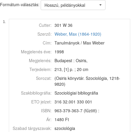
Formátum-választás:
Hosszú, példányokkal
1.
Cutter:
301 W 36
Szerző:
Weber, Max (1864-1920)
Cím:
Tanulmányok / Max Weber
Megjelenés éve:
1998
Megjelenés:
Budapest : Osiris,
Terjedelem:
213, [1] p. ; 20 cm
Sorozat:
(Osiris könyvtár. Szociológia, 1218-
9820)
Szakbibliográfia:
Szociológiai bibliográfia
ETO jelzet:
316 32.001 330 001
ISBN:
963-379-363-7 (fűzött) :
Ár:
1480 Ft
Szabad tárgyszavak:
szociológia