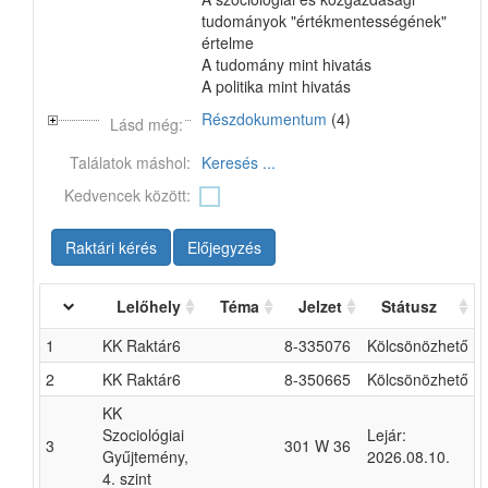
tudományok "értékmentességének"
értelme
A tudomány mint hivatás
A politika mint hivatás
Részdokumentum
(4)
Lásd még:
Találatok máshol:
Keresés ...
Kedvencek között:
Raktári kérés
Előjegyzés
Lelőhely
Téma
Jelzet
Státusz
1
KK Raktár6
8-335076
Kölcsönözhető
2
KK Raktár6
8-350665
Kölcsönözhető
KK
Szociológiai
Lejár:
3
301 W 36
Gyűjtemény,
2026.08.10.
4. szint