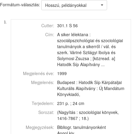
Formátum-választás:
Hosszú, példányokkal
1.
Cutter:
301.1 S 56
Cím:
A siker lélektana :
szociálpszichológiai és szociológiai
tanulmányok a sikerről / vál. és
szerk. Váriné Szilágyi Ibolya és
Solymosi Zsuzsa ; [közread. a]
Hatodik Síp Alapítvány ...
Megjelenés éve:
1999
Megjelenés:
Budapest : Hatodik Síp Kárpátaljai
Kulturális Alapítvány : Új Mandátum
Könyvkiadó,
Terjedelem:
231 p. ; 24 cm
Sorozat:
(Nagyítás : szociológiai könyvek,
1416-7867 ; 18.)
Megjegyzések:
Bibliogr. tanulmányonként
Angol kiv.