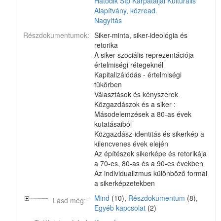
Hatodik Síp Kárpátaljai Kulturális
Alapítvány, közread.
Nagyítás
Részdokumentumok:
Siker-minta, siker-ideológia és
retorika
A siker szociális reprezentációja
értelmiségi rétegeknél
Kapitalizálódás - értelmiségi
tükörben
Választások és kényszerek
Közgazdászok és a siker :
Másodelemzések a 80-as évek
kutatásaiból
Közgazdász-identitás és sikerkép a
kilencvenes évek elején
Az építészek sikerképe és retorikája
a 70-es, 80-as és a 90-es években
Az individualizmus különböző formái
a sikerképzetekben
Mind
(10),
Részdokumentum
(8),
Lásd még:
Egyéb kapcsolat
(2)