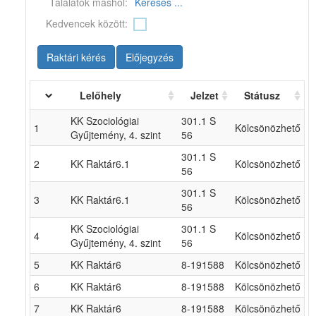
Találatok máshol:
Keresés ...
Kedvencek között:
Raktári kérés
Előjegyzés
Lelőhely
Jelzet
Státusz
KK Szociológiai
301.1 S
1
Kölcsönözhető
Gyűjtemény, 4. szint
56
301.1 S
2
KK Raktár6.1
Kölcsönözhető
56
301.1 S
3
KK Raktár6.1
Kölcsönözhető
56
KK Szociológiai
301.1 S
4
Kölcsönözhető
Gyűjtemény, 4. szint
56
5
KK Raktár6
8-191588
Kölcsönözhető
6
KK Raktár6
8-191588
Kölcsönözhető
7
KK Raktár6
8-191588
Kölcsönözhető