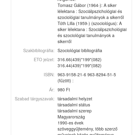
Tomasz Gábor (1964-): A siker
lélektana : Szociálpszichológiai és
szociológiai tanulmányok a sikerről
Tóth Lilla (1959-) (szociológus): A
siker lélektana : Szociálpszichológiai
és szociológiai tanulmányok a
sikerről
Szakbibliográfia:
Szociológiai bibliográfia
ETO jelzet:
316.66(439)"199"(082)
316.44(439)"199"(082)
ISBN:
963-9158-21-6 963-8294-51-5
(fűzött) :
Ár:
980 Ft
Szabad tárgyszavak:
társadalmi helyzet
társadalmi státus
társadalmi szerep
Magyarország
1990-es évek
szöveggyűjtemény, több szerző
műveinek közös gyűjteménye