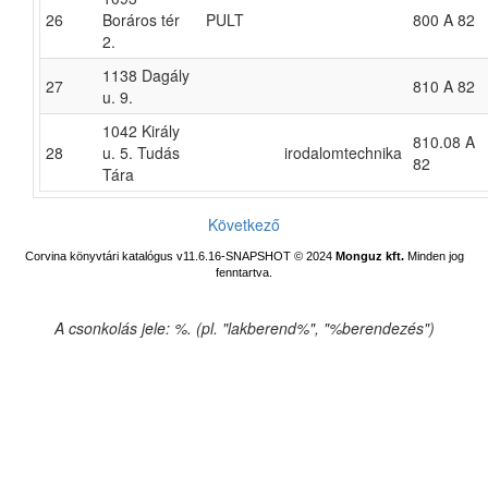
26
Boráros tér
PULT
800 A 82
2.
1138 Dagály
27
810 A 82
u. 9.
1042 Király
810.08 A
28
u. 5. Tudás
irodalomtechnika
82
Tára
Következő
Corvina könyvtári katalógus v11.6.16-SNAPSHOT
© 2024
Monguz kft.
Minden jog
fenntartva.
A csonkolás jele: %. (pl. "lakberend%", "%berendezés")