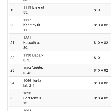
1119 Etele út
19
810
55.
1117
20
Karinthy út
810 A 82
11.
1221
21
Kossuth u.
810 A 82
30.
1138 Dagály
22
810
u. 9.
1054 Vadász
23
810 A 82
u. 42.
1066 Teréz
24
810 A 82
krt. 2-4.
1098
25
Börzsöny u.
810 A 82
13.
1093