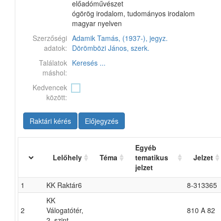
előadóművészet
ógörög irodalom, tudományos irodalom
magyar nyelven
Szerzőségi
Adamik Tamás, (1937-), jegyz.
adatok:
Dörömbözi János, szerk.
Találatok
Keresés ...
máshol:
Kedvencek
között:
Raktári kérés
Előjegyzés
Egyéb
Lelőhely
Téma
tematikus
Jelzet
jelzet
1
KK Raktár6
8-313365
KK
2
Válogatótér,
810 A 82
2. szint