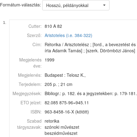
Formátum-választás:
Hosszú, példányokkal
1.
Cutter:
810 A 82
Szerző:
Aristoteles (i.e. 384-322)
Cím:
Rétorika / Arisztotelész ; [ford., a bevezetést és
írta Adamik Tamás] ; [szerk. Dörömbözi János]
Megjelenés
1999
éve:
Megjelenés:
Budapest : Telosz K.,
Terjedelem:
205 p. ; 21 cm
Megjegyzések:
Bibliogr.: p. 182. és a jegyzetekben: p. 179-181
ETO jelzet:
82.085 875-96=945.11
ISBN:
963-8458-16-X (kötött)
Szabad
retorika
tárgyszavak:
szónoki művészet
beszédművészet