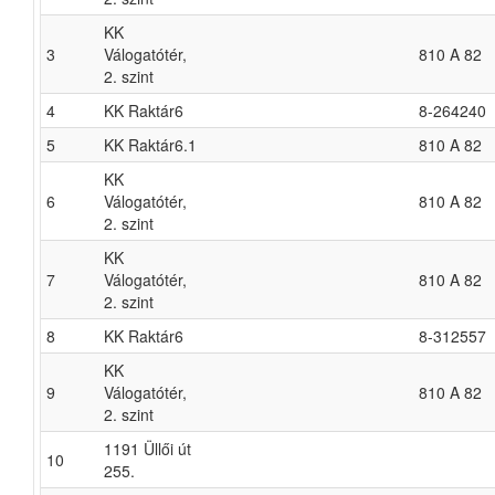
KK
3
Válogatótér,
810 A 82
2. szint
4
KK Raktár6
8-264240
5
KK Raktár6.1
810 A 82
KK
6
Válogatótér,
810 A 82
2. szint
KK
7
Válogatótér,
810 A 82
2. szint
8
KK Raktár6
8-312557
KK
9
Válogatótér,
810 A 82
2. szint
1191 Üllői út
10
255.