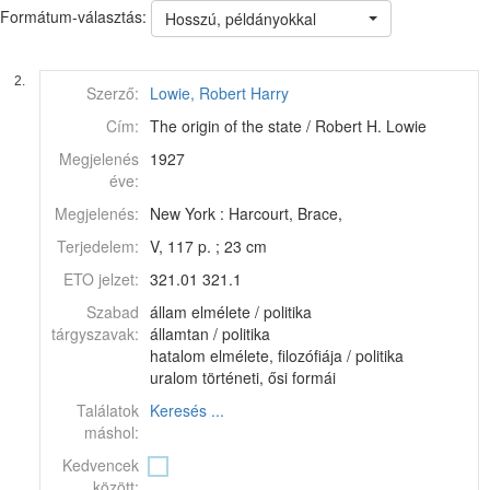
Formátum-választás:
Hosszú, példányokkal
2.
Szerző:
Lowie, Robert Harry
Cím:
The origin of the state / Robert H. Lowie
Megjelenés
1927
éve:
Megjelenés:
New York : Harcourt, Brace,
Terjedelem:
V, 117 p. ; 23 cm
ETO jelzet:
321.01 321.1
Szabad
állam elmélete / politika
tárgyszavak:
államtan / politika
hatalom elmélete, filozófiája / politika
uralom történeti, ősi formái
Találatok
Keresés ...
máshol:
Kedvencek
között: