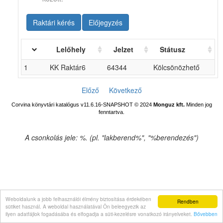
Raktári kérés
Előjegyzés
Lelőhely
Jelzet
Státusz
1
KK Raktár6
64344
Kölcsönözhető
Előző
Következő
Corvina könyvtári katalógus v11.6.16-SNAPSHOT
© 2024
Monguz kft.
Minden jog
fenntartva.
A csonkolás jele: %. (pl. "lakberend%", "%berendezés")
Weboldalunk a jobb felhasználói élmény biztosítása érdekében
Rendben
sütiket használ. A weboldal használatával Ön beleegyezik az
ilyen adatfájlok fogadásába és elfogadja a süti-kezelésre vonatkozó irányelveket.
Bővebben