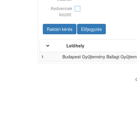
Kedvencek
között:
Raktári kérés
Előjegyzés
Lelőhely
1
Budapest Gyűjtemény Ballagi Gyűjtemé