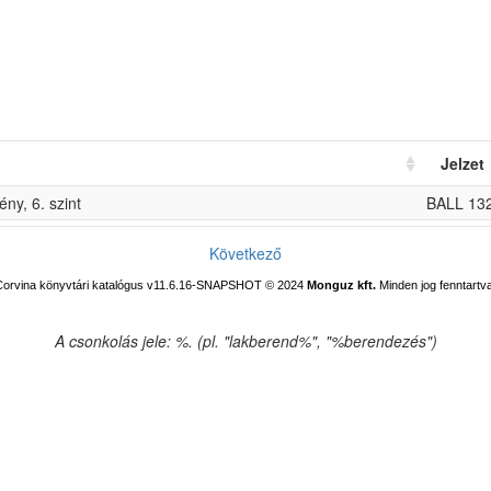
Jelzet
ny, 6. szint
BALL 13
Következő
Corvina könyvtári katalógus v11.6.16-SNAPSHOT
© 2024
Monguz kft.
Minden jog fenntartva
A csonkolás jele: %. (pl. "lakberend%", "%berendezés")