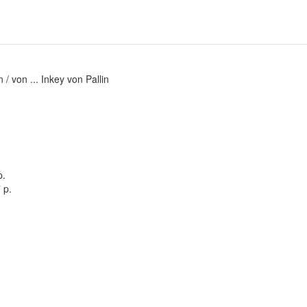
/ von ... Inkey von Pallin
p.
 p.