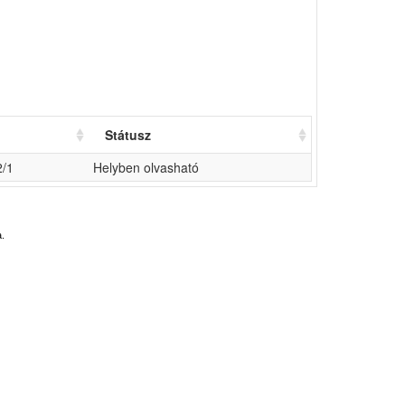
Státusz
2/1
Helyben olvasható
.