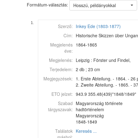
Formátum-választás:
Hosszú, példányokkal
1.
Szerző:
Inkey Ede (1803-1877)
Cím:
Historische Skizzen über Ungarn 
Megjelenés
1864-1865
éve:
Megjelenés:
Leipzig : Förster und Findel,
Terjedelem:
2 db ; 23 cm
Megjegyzések:
1. Erste Abteilung. - 1864. - 26 
2. Zweite Abteilung. - 1865. - 37
ETO jelzet:
943.9 355.48(439)"1848/1849"
Szabad
Magyarország története
tárgyszavak:
hadtörténelem
Magyarország
1848-1849
Találatok
Keresés ...
máshol: