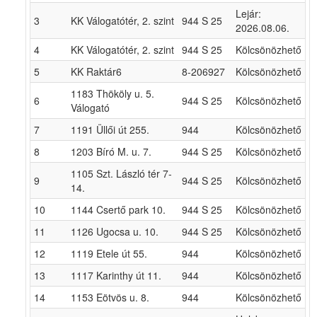
Lejár:
3
KK Válogatótér, 2. szint
944 S 25
2026.08.06.
4
KK Válogatótér, 2. szint
944 S 25
Kölcsönözhető
5
KK Raktár6
8-206927
Kölcsönözhető
1183 Thököly u. 5.
6
944 S 25
Kölcsönözhető
Válogató
7
1191 Üllői út 255.
944
Kölcsönözhető
8
1203 Bíró M. u. 7.
944 S 25
Kölcsönözhető
1105 Szt. László tér 7-
9
944 S 25
Kölcsönözhető
14.
10
1144 Csertő park 10.
944 S 25
Kölcsönözhető
11
1126 Ugocsa u. 10.
944 S 25
Kölcsönözhető
12
1119 Etele út 55.
944
Kölcsönözhető
13
1117 Karinthy út 11.
944
Kölcsönözhető
14
1153 Eötvös u. 8.
944
Kölcsönözhető