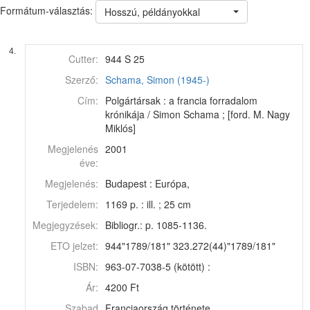
Formátum-választás:
Hosszú, példányokkal
4.
Cutter:
944 S 25
Szerző:
Schama, Simon (1945-)
Cím:
Polgártársak : a francia forradalom
krónikája / Simon Schama ; [ford. M. Nagy
Miklós]
Megjelenés
2001
éve:
Megjelenés:
Budapest : Európa,
Terjedelem:
1169 p. : ill. ; 25 cm
Megjegyzések:
Bibliogr.: p. 1085-1136.
ETO jelzet:
944"1789/181" 323.272(44)"1789/181"
ISBN:
963-07-7038-5 (kötött) :
Ár:
4200 Ft
Szabad
Franciaország története