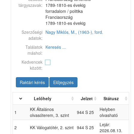
tárgyszavak:
1789-1810-es évekig
forradalom / politika
Franciaország
1789-1810-es évekig
Szerzőségi
Nagy Miklós, M., (1963-), ford.
adatok:
Találatok
Keresés ...
máshol:
Kedvencek
között:
Raktári kérés
Előjegyzés
Lelőhely
Jelzet
Státusz
KK Általános
Helyben
1
944 S 25
olvasóterem, 3. szint
olvasható
Lejár:
2
KK Válogatótér, 2. szint
944 S 25
2026.08.13.