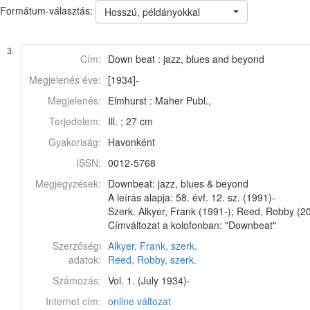
Formátum-választás:
Hosszú, példányokkal
3.
Cím:
Down beat : jazz, blues and beyond
Megjelenés éve:
[1934]-
Megjelenés:
Elmhurst : Maher Publ.,
Terjedelem:
Ill. ; 27 cm
Gyakoriság:
Havonként
ISSN:
0012-5768
Megjegyzések:
Downbeat: jazz, blues & beyond
A leírás alapja: 58. évf. 12. sz. (1991)-
Szerk. Alkyer, Frank (1991-); Reed, Robby (2
Címváltozat a kolofonban: "Downbeat"
Szerzőségi
Alkyer, Frank, szerk.
adatok:
Reed, Robby, szerk.
Számozás:
Vol. 1. (July 1934)-
Internet cím:
online változat