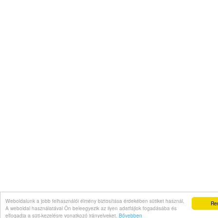
Weboldalunk a jobb felhasználói élmény biztosítása érdekében sütiket használ.
Re
A weboldal használatával Ön beleegyezik az ilyen adatfájlok fogadásába és
elfogadja a süti-kezelésre vonatkozó irányelveket.
Bővebben