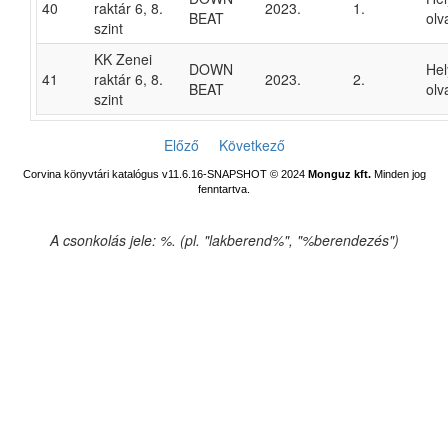
40
raktár 6, 8.
2023.
1.
BEAT
olv
szint
KK Zenei
DOWN
He
41
raktár 6, 8.
2023.
2.
BEAT
olv
szint
Előző
Következő
Corvina könyvtári katalógus v11.6.16-SNAPSHOT
© 2024
Monguz kft.
Minden jog
fenntartva.
A csonkolás jele: %. (pl. "lakberend%", "%berendezés")