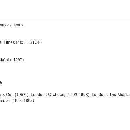
usical times
al Times Publ : JSTOR,
ként (-1997)
át
o & Co., (1957-); London : Orpheus, (1992-1996); London : The Musica
ircular (1844-1902)