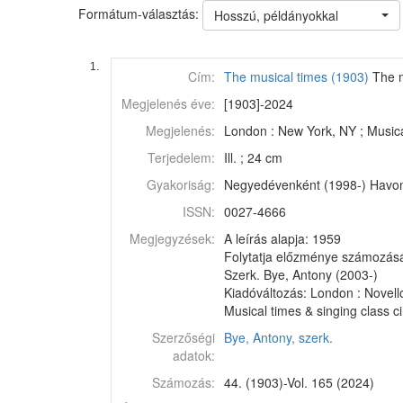
Formátum-választás:
Hosszú, példányokkal
1.
Cím:
The musical times (1903)
The m
Megjelenés éve:
[1903]-2024
Megjelenés:
London : New York, NY ; Music
Terjedelem:
Ill. ; 24 cm
Gyakoriság:
Negyedévenként (1998-) Havon
ISSN:
0027-4666
Megjegyzések:
A leírás alapja: 1959
Folytatja előzménye számozás
Szerk. Bye, Antony (2003-)
Kiadóváltozás: London : Novell
Musical times & singing class c
Szerzőségi
Bye, Antony, szerk.
adatok:
Számozás:
44. (1903)-Vol. 165 (2024)