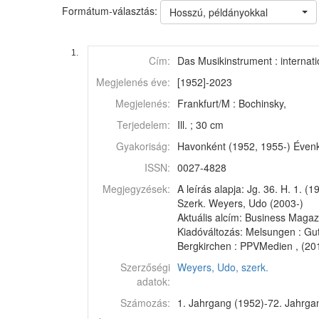
Formátum-választás:
Hosszú, példányokkal
1.
Cím:
Das Musikinstrument : internat
Megjelenés éve:
[1952]-2023
Megjelenés:
Frankfurt/M : Bochinsky,
Terjedelem:
Ill. ; 30 cm
Gyakoriság:
Havonként (1952, 1955-) Évenk
ISSN:
0027-4828
Megjegyzések:
A leírás alapja: Jg. 36. H. 1. (1
Szerk. Weyers, Udo (2003-)
Aktuális alcím: Business Magazi
Kiadóváltozás: Melsungen : Gut
Bergkirchen : PPVMedien , (20
Szerzőségi
Weyers, Udo, szerk.
adatok:
Számozás:
1. Jahrgang (1952)-72. Jahrgan