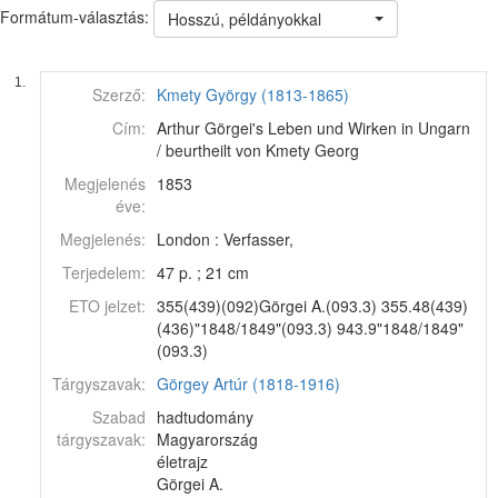
Formátum-választás:
Hosszú, példányokkal
1.
Szerző:
Kmety György (1813-1865)
Cím:
Arthur Görgei's Leben und Wirken in Ungarn
/ beurtheilt von Kmety Georg
Megjelenés
1853
éve:
Megjelenés:
London : Verfasser,
Terjedelem:
47 p. ; 21 cm
ETO jelzet:
355(439)(092)Görgei A.(093.3) 355.48(439)
(436)"1848/1849"(093.3) 943.9"1848/1849"
(093.3)
Tárgyszavak:
Görgey Artúr (1818-1916)
Szabad
hadtudomány
tárgyszavak:
Magyarország
életrajz
Görgei A.