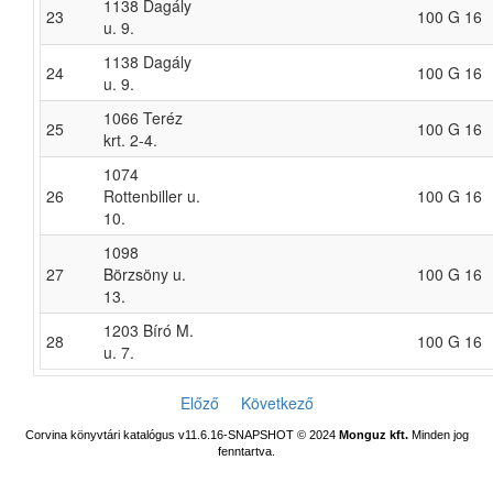
1138 Dagály
23
100 G 16
u. 9.
1138 Dagály
24
100 G 16
u. 9.
1066 Teréz
25
100 G 16
krt. 2-4.
1074
26
Rottenbiller u.
100 G 16
10.
1098
27
Börzsöny u.
100 G 16
13.
1203 Bíró M.
28
100 G 16
u. 7.
Előző
Következő
Corvina könyvtári katalógus v11.6.16-SNAPSHOT
© 2024
Monguz kft.
Minden jog
fenntartva.