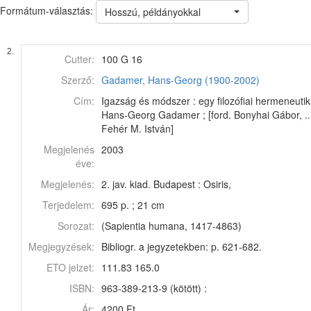
Formátum-választás:
Hosszú, példányokkal
2.
Cutter:
100 G 16
Szerző:
Gadamer, Hans-Georg (1900-2002)
Cím:
Igazság és módszer : egy filozófiai hermeneutik
Hans-Georg Gadamer ; [ford. Bonyhai Gábor, ... f
Fehér M. István]
Megjelenés
2003
éve:
Megjelenés:
2. jav. kiad. Budapest : Osiris,
Terjedelem:
695 p. ; 21 cm
Sorozat:
(Sapientia humana, 1417-4863)
Megjegyzések:
Bibliogr. a jegyzetekben: p. 621-682.
ETO jelzet:
111.83 165.0
ISBN:
963-389-213-9 (kötött) :
Ár:
4200 Ft