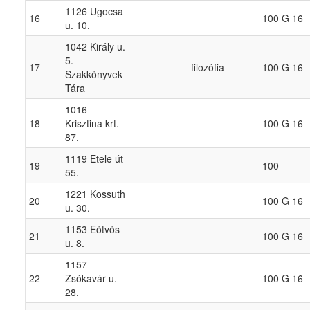
1126 Ugocsa
16
100 G 16
u. 10.
1042 Király u.
5.
17
filozófia
100 G 16
Szakkönyvek
Tára
1016
18
Krisztina krt.
100 G 16
87.
1119 Etele út
19
100
55.
1221 Kossuth
20
100 G 16
u. 30.
1153 Eötvös
21
100 G 16
u. 8.
1157
22
Zsókavár u.
100 G 16
28.