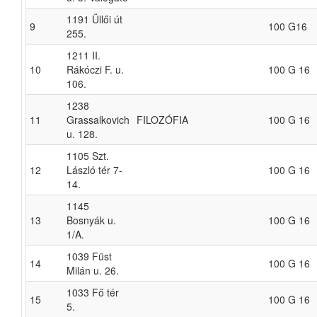
1191 Üllői út
9
100 G16
255.
1211 II.
10
Rákóczi F. u.
100 G 16
106.
1238
11
Grassalkovich
FILOZÓFIA
100 G 16
u. 128.
1105 Szt.
12
László tér 7-
100 G 16
14.
1145
13
Bosnyák u.
100 G 16
1/A.
1039 Füst
14
100 G 16
Milán u. 26.
1033 Fő tér
15
100 G 16
5.