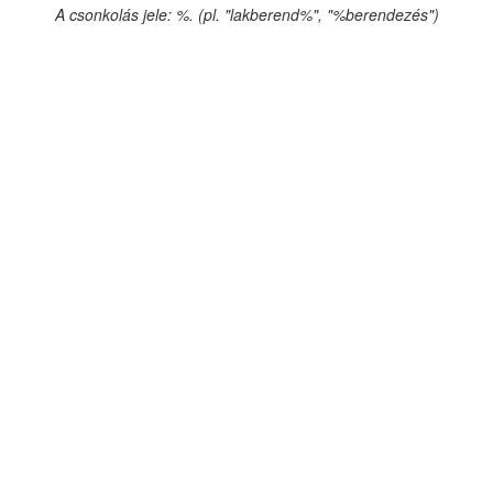
A csonkolás jele: %. (pl. "lakberend%", "%berendezés")