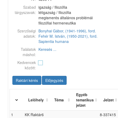
Szabad
igazság / filozófia
tárgyszavak:
létigazság / filozófia
megismerés általános problémái
filozófiai hermeneutika
Szerzőségi
Bonyhai Gábor, (1941-1996), ford.
adatok:
Fehér M. István, (1950-2021), ford.
Sapientia humana
Találatok
Keresés ...
máshol:
Kedvencek
között:
Raktári kérés
Előjegyzés
Egyéb
Lelőhely
Téma
tematikus
Jelzet
jelzet
1
KK Raktár6
8-337415