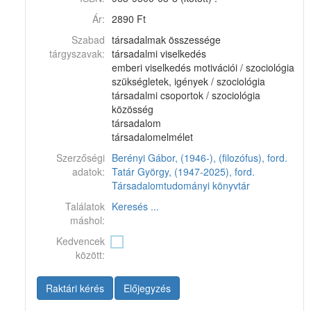
Ár:
2890 Ft
Szabad
társadalmak összessége
tárgyszavak:
társadalmi viselkedés
emberi viselkedés motivációi / szociológia
szükségletek, igények / szociológia
társadalmi csoportok / szociológia
közösség
társadalom
társadalomelmélet
Szerzőségi
Berényi Gábor, (1946-), (filozófus), ford.
adatok:
Tatár György, (1947-2025), ford.
Társadalomtudományi könyvtár
Találatok
Keresés ...
máshol:
Kedvencek
között:
Raktári kérés
Előjegyzés