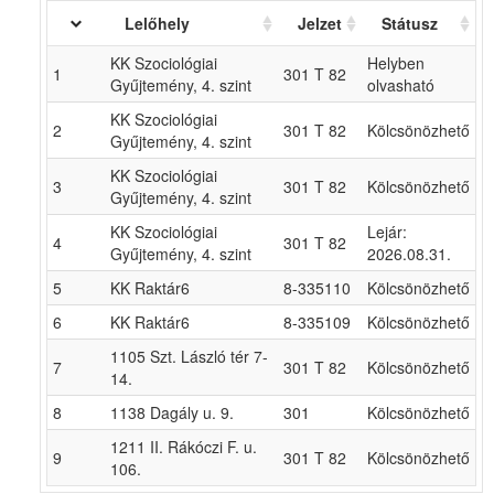
Lelőhely
Jelzet
Státusz
KK Szociológiai
Helyben
1
301 T 82
Gyűjtemény, 4. szint
olvasható
KK Szociológiai
2
301 T 82
Kölcsönözhető
Gyűjtemény, 4. szint
KK Szociológiai
3
301 T 82
Kölcsönözhető
Gyűjtemény, 4. szint
KK Szociológiai
Lejár:
4
301 T 82
Gyűjtemény, 4. szint
2026.08.31.
5
KK Raktár6
8-335110
Kölcsönözhető
6
KK Raktár6
8-335109
Kölcsönözhető
1105 Szt. László tér 7-
7
301 T 82
Kölcsönözhető
14.
8
1138 Dagály u. 9.
301
Kölcsönözhető
1211 II. Rákóczi F. u.
9
301 T 82
Kölcsönözhető
106.