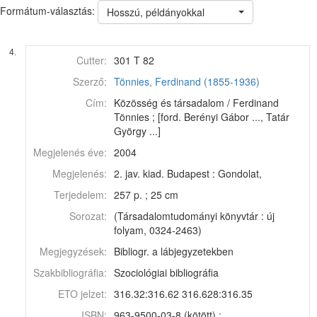
Formátum-választás:
Hosszú, példányokkal
4.
Cutter:
301 T 82
Szerző:
Tönnies, Ferdinand (1855-1936)
Cím:
Közösség és társadalom / Ferdinand
Tönnies ; [ford. Berényi Gábor ..., Tatár
György ...]
Megjelenés éve:
2004
Megjelenés:
2. jav. kiad. Budapest : Gondolat,
Terjedelem:
257 p. ; 25 cm
Sorozat:
(Társadalomtudományi könyvtár : új
folyam, 0324-2463)
Megjegyzések:
Bibliogr. a lábjegyzetekben
Szakbibliográfia:
Szociológiai bibliográfia
ETO jelzet:
316.32:316.62 316.628:316.35
ISBN:
963-9500-03-8 (kötött) :