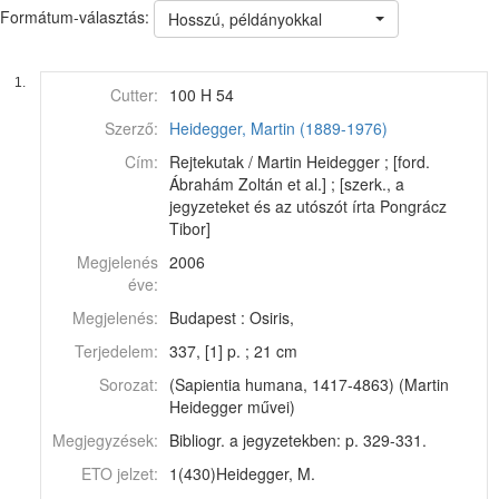
Formátum-választás:
Hosszú, példányokkal
1.
Cutter:
100 H 54
Szerző:
Heidegger, Martin (1889-1976)
Cím:
Rejtekutak / Martin Heidegger ; [ford.
Ábrahám Zoltán et al.] ; [szerk., a
jegyzeteket és az utószót írta Pongrácz
Tibor]
Megjelenés
2006
éve:
Megjelenés:
Budapest : Osiris,
Terjedelem:
337, [1] p. ; 21 cm
Sorozat:
(Sapientia humana, 1417-4863) (Martin
Heidegger művei)
Megjegyzések:
Bibliogr. a jegyzetekben: p. 329-331.
ETO jelzet:
1(430)Heidegger, M.