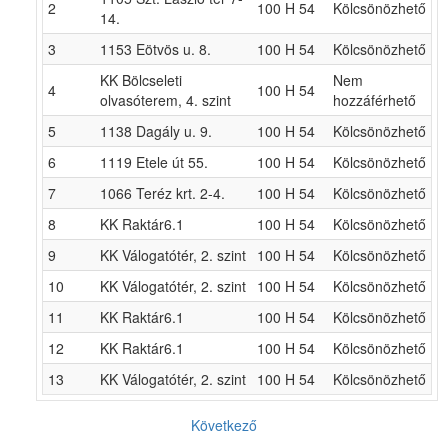
2
100 H 54
Kölcsönözhető
14.
3
1153 Eötvös u. 8.
100 H 54
Kölcsönözhető
KK Bölcseleti
Nem
4
100 H 54
olvasóterem, 4. szint
hozzáférhető
5
1138 Dagály u. 9.
100 H 54
Kölcsönözhető
6
1119 Etele út 55.
100 H 54
Kölcsönözhető
7
1066 Teréz krt. 2-4.
100 H 54
Kölcsönözhető
8
KK Raktár6.1
100 H 54
Kölcsönözhető
9
KK Válogatótér, 2. szint
100 H 54
Kölcsönözhető
10
KK Válogatótér, 2. szint
100 H 54
Kölcsönözhető
11
KK Raktár6.1
100 H 54
Kölcsönözhető
12
KK Raktár6.1
100 H 54
Kölcsönözhető
13
KK Válogatótér, 2. szint
100 H 54
Kölcsönözhető
Következő