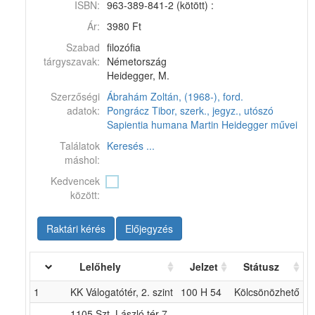
ISBN:
963-389-841-2 (kötött) :
Ár:
3980 Ft
Szabad
filozófia
tárgyszavak:
Németország
Heidegger, M.
Szerzőségi
Ábrahám Zoltán, (1968-), ford.
adatok:
Pongrácz Tibor, szerk., jegyz., utószó
Sapientia humana
Martin Heidegger művei
Találatok
Keresés ...
máshol:
Kedvencek
között:
Raktári kérés
Előjegyzés
Lelőhely
Jelzet
Státusz
1
KK Válogatótér, 2. szint
100 H 54
Kölcsönözhető
1105 Szt. László tér 7-