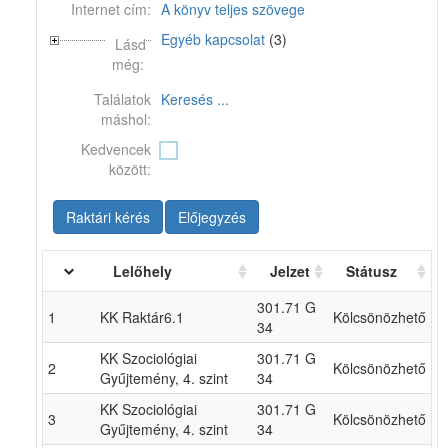
Internet cím:
A könyv teljes szövege
Egyéb kapcsolat
(3)
Lásd
még:
Találatok
Keresés ...
máshol:
Kedvencek
között:
Raktári kérés
Előjegyzés
Lelőhely
Jelzet
Státusz
301.71 G
1
KK Raktár6.1
Kölcsönözhető
34
KK Szociológiai
301.71 G
2
Kölcsönözhető
Gyűjtemény, 4. szint
34
KK Szociológiai
301.71 G
3
Kölcsönözhető
Gyűjtemény, 4. szint
34