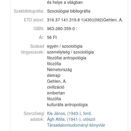
és helye a világban
Szakbibliográfia:
Szociológiai bibliográfia
ETO jelzet:
316.37 141.319.8 1(430)(092)Gehlen, A.
ISBN:
963-280-359-0 :
Ár:
56 Ft
Szabad
egyén / szociológia
tárgyszavak:
személyiség / szociológia
filozófiai antropológia
filozófia
Németország
életrajz
Gehlen, A.
civilizáció
embertan
filozófia
kulturális antropológia
Szerzőségi
Kis János, (1943-), ford.
adatok:
Ágh Attila, (1941-), utószó
Társadalomtudományi könyvtár