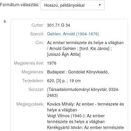
Formátum-választás:
Hosszú, példányokkal
8.
Cutter:
301.71 G 34
Szerző:
Gehlen, Arnold (1904-1976)
Cím:
Az ember természete és helye a világban
/ Arnold Gehlen ; [ford. Kis János] ;
[utószó Ágh Attila]
Megjelenés éve:
1976
Megjelenés:
Budapest : Gondolat Könyvkiadó,
Terjedelem:
620, [3] p. ; 19 cm
Sorozat:
(Társadalomtudományi könyvtár, 0324-
2463)
Megjegyzések:
Kovács Mihály: Az ember - természete és
helye a világban
Voigt Vilmos (1940-): Az ember
természete és helye a világban
Kerékgyártó István: Az ember természete