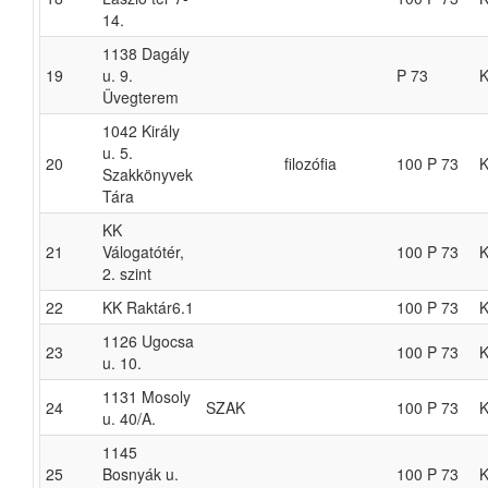
14.
1138 Dagály
19
u. 9.
P 73
K
Üvegterem
1042 Király
u. 5.
20
filozófia
100 P 73
K
Szakkönyvek
Tára
KK
21
Válogatótér,
100 P 73
K
2. szint
22
KK Raktár6.1
100 P 73
K
1126 Ugocsa
23
100 P 73
K
u. 10.
1131 Mosoly
24
SZAK
100 P 73
K
u. 40/A.
1145
25
Bosnyák u.
100 P 73
K