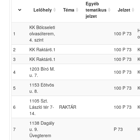
Egyéb
Lelőhely
Téma
tematikus
Jelzet
jelzet
KK Bölcseleti
H
1
olvasóterem,
100 P 73
o
4. szint
2
KK Raktár6.1
100 P 73
K
3
KK Raktár6.1
100 P 73
K
1203 Bíró M.
4
100 P 73
K
u. 7.
1153 Eötvös
5
100 P 73
K
u. 8.
1105 Szt.
6
László tér 7-
RAKTÁR
100 P 73
K
14.
1138 Dagály
7
u. 9.
P 73
K
Üvegterem