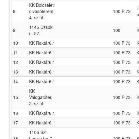
KK Bölcseleti
H
8
olvasóterem,
100 P 73
o
4. szint
1145 Uzsoki
9
100
K
u. 57.
10
KK Raktár6.1
100 P 73
K
11
KK Raktár6.1
100 P 73
K
12
KK Raktár6.1
100 P 73
K
13
KK Raktár6.1
100 P 73
K
14
KK Raktár6.1
100 P 73
K
KK
15
Válogatótér,
100 P 73
K
2. szint
16
KK Raktár6.1
100 P 73
K
17
KK Raktár6.1
100 P 73
K
1105 Szt.
18
László tér 7-
100 P 73
K