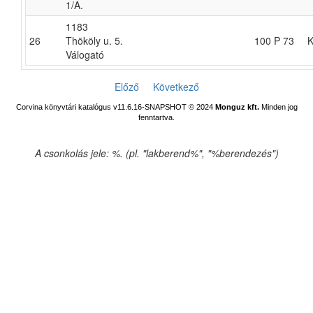
1/A.
1183
26
Thököly u. 5.
100 P 73
K
Válogató
Előző
Következő
Corvina könyvtári katalógus v11.6.16-SNAPSHOT
© 2024
Monguz kft.
Minden jog
fenntartva.
A csonkolás jele: %. (pl. "lakberend%", "%berendezés")