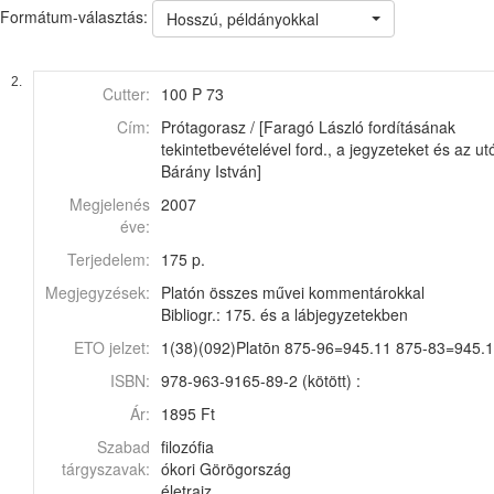
Formátum-választás:
Hosszú, példányokkal
2.
Cutter:
100 P 73
Cím:
Prótagorasz / [Faragó László fordításának
tekintetbevételével ford., a jegyzeteket és az utó
Bárány István]
Megjelenés
2007
éve:
Terjedelem:
175 p.
Megjegyzések:
Platón összes művei kommentárokkal
Bibliogr.: 175. és a lábjegyzetekben
ETO jelzet:
1(38)(092)Platōn 875-96=945.11 875-83=945.
ISBN:
978-963-9165-89-2 (kötött) :
Ár:
1895 Ft
Szabad
filozófia
tárgyszavak:
ókori Görögország
életrajz