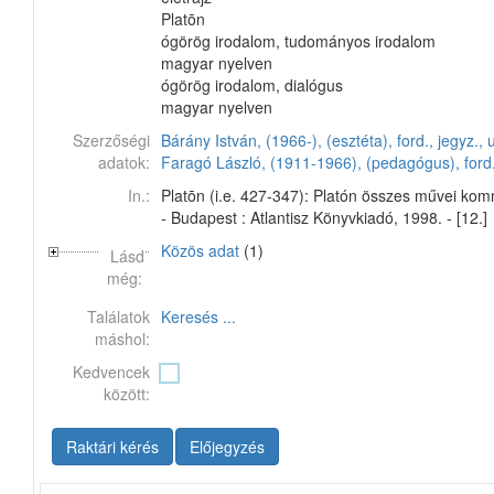
Platōn
ógörög irodalom, tudományos irodalom
magyar nyelven
ógörög irodalom, dialógus
magyar nyelven
Szerzőségi
Bárány István, (1966-), (esztéta), ford., jegyz., 
adatok:
Faragó László, (1911-1966), (pedagógus), ford
In.:
Platōn (i.e. 427-347): Platón összes művei ko
- Budapest : Atlantisz Könyvkiadó, 1998. - [12.]
Közös adat
(1)
Lásd
még:
Találatok
Keresés ...
máshol:
Kedvencek
között:
Raktári kérés
Előjegyzés