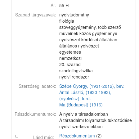
Ár:
55 Ft
Szabad tárgyszavak:
nyelvtudomány
filológia
szöveggyűjtemény, több szerző
műveinek közös gyűjteménye
nyelvészet kérdései általában
általános nyelvészet
egyetemes
nemzetközi
20. század
szociolingvisztika
nyelvi rendszer
Szerzőségi adatok:
Szépe György, (1931-2012), bev.
Antal László, (1930-1993),
(nyelvész), ford.
Ma (Budapest) (1916)
Részdokumentumok:
A nyelv a társadalomban
A társadalmi folyamatok tükröződése
nyelvi szerkezetekben
Részdokumentum
(2)
Lásd még: