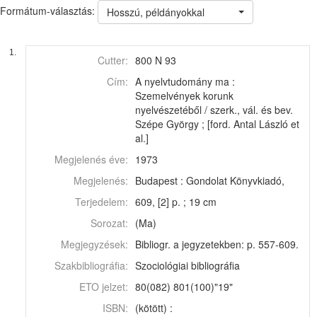
Formátum-választás:
Hosszú, példányokkal
1.
Cutter:
800 N 93
Cím:
A nyelvtudomány ma :
Szemelvények korunk
nyelvészetéből / szerk., vál. és bev.
Szépe György ; [ford. Antal László et
al.]
Megjelenés éve:
1973
Megjelenés:
Budapest : Gondolat Könyvkiadó,
Terjedelem:
609, [2] p. ; 19 cm
Sorozat:
(Ma)
Megjegyzések:
Bibliogr. a jegyzetekben: p. 557-609.
Szakbibliográfia:
Szociológiai bibliográfia
ETO jelzet:
80(082) 801(100)"19"
ISBN:
(kötött) :