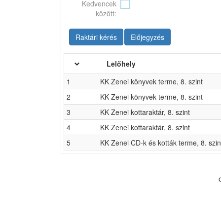
Kedvencek
között:
Raktári kérés
Előjegyzés
Lelőhely
1
KK Zenei könyvek terme, 8. szint
2
KK Zenei könyvek terme, 8. szint
3
KK Zenei kottaraktár, 8. szint
4
KK Zenei kottaraktár, 8. szint
5
KK Zenei CD-k és kották terme, 8. szin