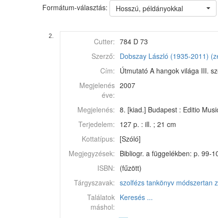
Formátum-választás:
Hosszú, példányokkal
2.
Cutter:
784 D 73
Szerző:
Dobszay László (1935-2011) (z
Cím:
Útmutató A hangok világa III. s
Megjelenés
2007
éve:
Megjelenés:
8. [kiad.] Budapest : Editio Musi
Terjedelem:
127 p. : ill. ; 21 cm
Kottatípus:
[Szóló]
Megjegyzések:
Bibliogr. a függelékben: p. 99-1
ISBN:
(fűzött)
Tárgyszavak:
szolfézs
tankönyv
módszertan
z
Találatok
Keresés ...
máshol: