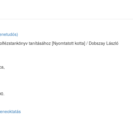
enetudós)
zolfézstankönyv tanításához [Nyomtatott kotta] / Dobszay László
ca,
00.
eneoktatás