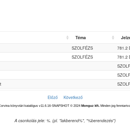
Téma
Jelz
SZOLFÉZS
781.2 
SZOLFÉZS
781.2 
SZOLF
SZOLF
t
SZOLF
Előző
Következő
Corvina könyvtári katalógus v11.6.16-SNAPSHOT
© 2024
Monguz kft.
Minden jog fenntartva
A csonkolás jele: %. (pl. "lakberend%", "%berendezés")