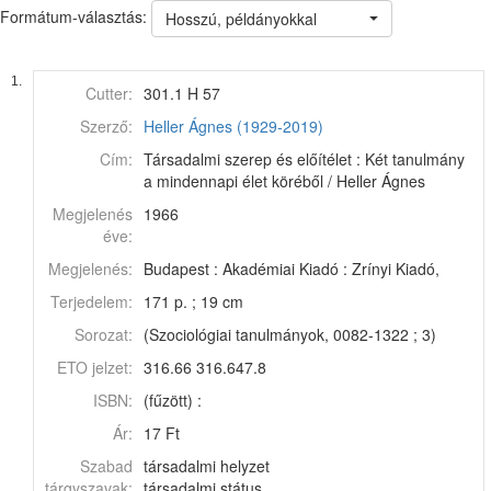
Formátum-választás:
Hosszú, példányokkal
1.
Cutter:
301.1 H 57
Szerző:
Heller Ágnes (1929-2019)
Cím:
Társadalmi szerep és előítélet : Két tanulmány
a mindennapi élet köréből / Heller Ágnes
Megjelenés
1966
éve:
Megjelenés:
Budapest : Akadémiai Kiadó : Zrínyi Kiadó,
Terjedelem:
171 p. ; 19 cm
Sorozat:
(Szociológiai tanulmányok, 0082-1322 ; 3)
ETO jelzet:
316.66 316.647.8
ISBN:
(fűzött) :
Ár:
17 Ft
Szabad
társadalmi helyzet
tárgyszavak:
társadalmi státus