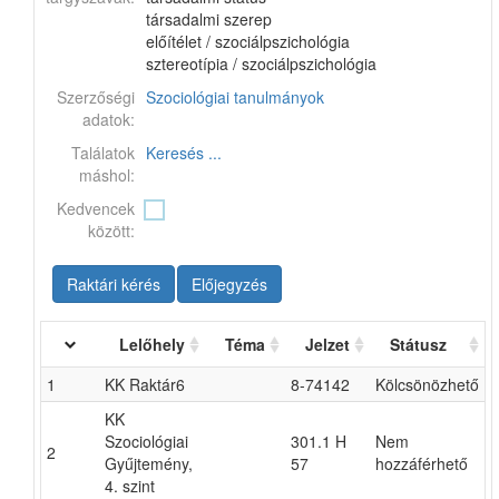
társadalmi szerep
előítélet / szociálpszichológia
sztereotípia / szociálpszichológia
Szerzőségi
Szociológiai tanulmányok
adatok:
Találatok
Keresés ...
máshol:
Kedvencek
között:
Raktári kérés
Előjegyzés
Lelőhely
Téma
Jelzet
Státusz
1
KK Raktár6
8-74142
Kölcsönözhető
KK
Szociológiai
301.1 H
Nem
2
Gyűjtemény,
57
hozzáférhető
4. szint