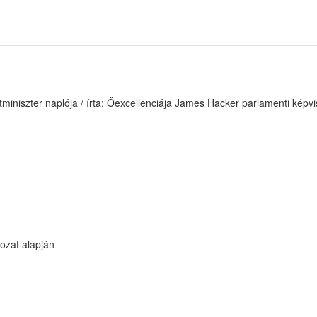
etminiszter naplója / írta: Őexcellenciája James Hacker parlamenti képvi
rozat alapján