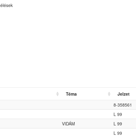
zélések
Téma
Jelzet
8-358561
L 99
VIDÁM
L 99
L 99