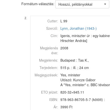
Formátum-választás:
Hosszú, példányokkal
2.
Cutter:
L 99
Szerző:
Lynn, Jonathan (1943-)
Cím:
Igenis, miniszter úr : egy kabin
Hirschler András]
Megjelenés
2008
éve:
Megjelenés:
Budapest : Tas K.,
Terjedelem:
515 p. : ill. ; 24 cm
Megjegyzések:
Yes, minister
Utószó: Kuncze Gábor
A "Yes, minister" c. BBC tévéso
ETO jelzet:
820-32=945.11
ISBN:
978-963-86705-5-7 (kötött) :
Ár:
3990 Ft