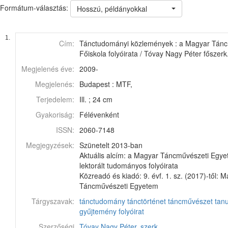
Formátum-választás:
Hosszú, példányokkal
1.
Cím:
Tánctudományi közlemények : a Magyar Tánc
Főiskola folyóirata / Tóvay Nagy Péter főszerk
Megjelenés éve:
2009-
Megjelenés:
Budapest : MTF,
Terjedelem:
Ill. ; 24 cm
Gyakoriság:
Félévenként
ISSN:
2060-7148
Megjegyzések:
Szünetelt 2013-ban
Aktuális alcím: a Magyar Táncművészeti Egy
lektorált tudományos folyóirata
Közreadó és kiadó: 9. évf. 1. sz. (2017)-től: 
Táncművészeti Egyetem
Tárgyszavak:
tánctudomány
tánctörténet
táncművészet
tan
gyűjtemény
folyóirat
Szerzőségi
Tóvay Nagy Péter, szerk.