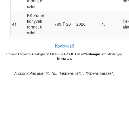
terme, 8.
hoz
szint
KK Zenei
könyvek
Fel
41
793 T 26
2026.
1.
terme, 8.
alat
szint
Következő
Corvina könyvtári katalógus v11.6.16-SNAPSHOT
© 2024
Monguz kft.
Minden jog
fenntartva.
A csonkolás jele: %. (pl. "lakberend%", "%berendezés")