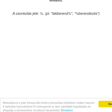
fenntartva.
A csonkolás jele: %. (pl. "lakberend%", "%berendezés")
Weboldalunk a jobb felhasználói élmény biztosítása érdekében sütiket használ.
Re
A weboldal használatával Ön beleegyezik az ilyen adatfájlok fogadásába és
elfogadja a süti-kezelésre vonatkozó irányelveket.
Bővebben