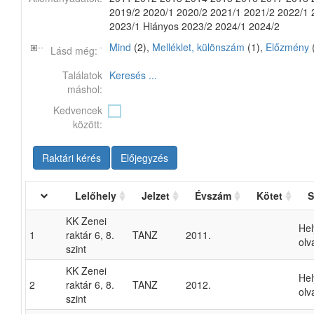
2019/2 2020/1 2020/2 2021/1 2021/2 2022/1 
2023/1 Hiányos 2023/2 2024/1 2024/2
Mind
(2),
Melléklet, különszám
(1),
Előzmény
Lásd még:
Találatok
Keresés ...
máshol:
Kedvencek
között:
Raktári kérés
Előjegyzés
Lelőhely
Jelzet
Évszám
Kötet
S
KK Zenei
He
1
raktár 6, 8.
TANZ
2011.
olv
szint
KK Zenei
He
2
raktár 6, 8.
TANZ
2012.
olv
szint