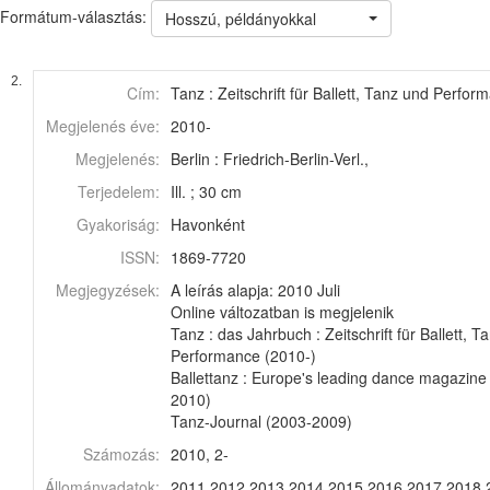
Formátum-választás:
Hosszú, példányokkal
2.
Cím:
Tanz : Zeitschrift für Ballett, Tanz und Perfor
Megjelenés éve:
2010-
Megjelenés:
Berlin : Friedrich-Berlin-Verl.,
Terjedelem:
Ill. ; 30 cm
Gyakoriság:
Havonként
ISSN:
1869-7720
Megjegyzések:
A leírás alapja: 2010 Juli
Online változatban is megjelenik
Tanz : das Jahrbuch : Zeitschrift für Ballett, T
Performance (2010-)
Ballettanz : Europe's leading dance magazine
2010)
Tanz-Journal (2003-2009)
Számozás:
2010, 2-
Állományadatok:
2011 2012 2013 2014 2015 2016 2017 2018 