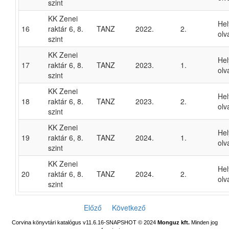
szint
KK Zenei
He
16
raktár 6, 8.
TANZ
2022.
2.
olv
szint
KK Zenei
He
17
raktár 6, 8.
TANZ
2023.
1.
olv
szint
KK Zenei
He
18
raktár 6, 8.
TANZ
2023.
2.
olv
szint
KK Zenei
He
19
raktár 6, 8.
TANZ
2024.
1.
olv
szint
KK Zenei
He
20
raktár 6, 8.
TANZ
2024.
2.
olv
szint
Előző
Következő
Corvina könyvtári katalógus v11.6.16-SNAPSHOT
© 2024
Monguz kft.
Minden jog