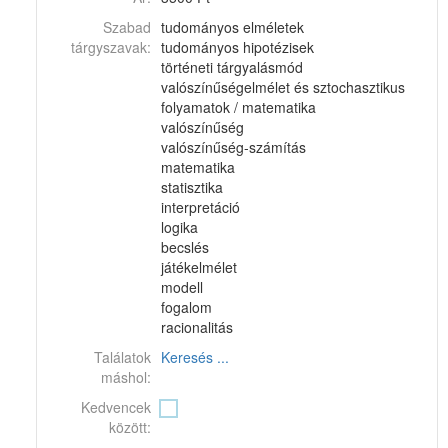
Szabad
tudományos elméletek
tárgyszavak:
tudományos hipotézisek
történeti tárgyalásmód
valószínűségelmélet és sztochasztikus
folyamatok / matematika
valószínűség
valószínűség-számítás
matematika
statisztika
interpretáció
logika
becslés
játékelmélet
modell
fogalom
racionalitás
Találatok
Keresés ...
máshol:
Kedvencek
között: