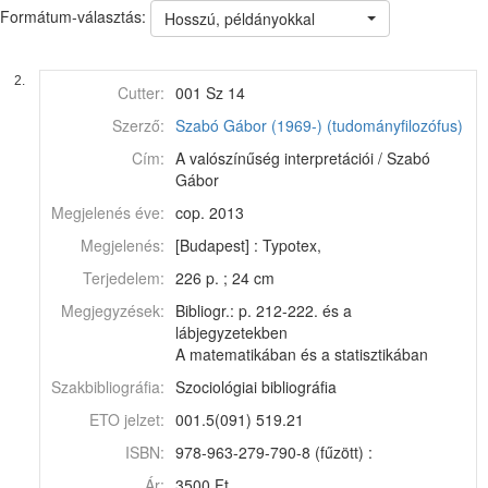
Formátum-választás:
Hosszú, példányokkal
2.
Cutter:
001 Sz 14
Szerző:
Szabó Gábor (1969-) (tudományfilozófus)
Cím:
A valószínűség interpretációi / Szabó
Gábor
Megjelenés éve:
cop. 2013
Megjelenés:
[Budapest] : Typotex,
Terjedelem:
226 p. ; 24 cm
Megjegyzések:
Bibliogr.: p. 212-222. és a
lábjegyzetekben
A matematikában és a statisztikában
Szakbibliográfia:
Szociológiai bibliográfia
ETO jelzet:
001.5(091) 519.21
ISBN:
978-963-279-790-8 (fűzött) :
Ár:
3500 Ft