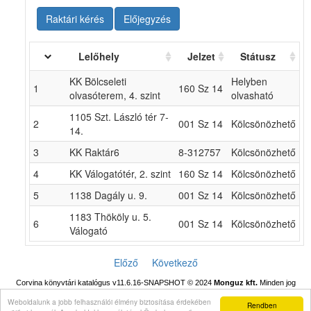
Raktári kérés
Előjegyzés
Lelőhely
Jelzet
Státusz
KK Bölcseleti
Helyben
1
160 Sz 14
olvasóterem, 4. szint
olvasható
1105 Szt. László tér 7-
2
001 Sz 14
Kölcsönözhető
14.
3
KK Raktár6
8-312757
Kölcsönözhető
4
KK Válogatótér, 2. szint
160 Sz 14
Kölcsönözhető
5
1138 Dagály u. 9.
001 Sz 14
Kölcsönözhető
1183 Thököly u. 5.
6
001 Sz 14
Kölcsönözhető
Válogató
Előző
Következő
Corvina könyvtári katalógus v11.6.16-SNAPSHOT
© 2024
Monguz kft.
Minden jog
fenntartva.
Weboldalunk a jobb felhasználói élmény biztosítása érdekében
Rendben